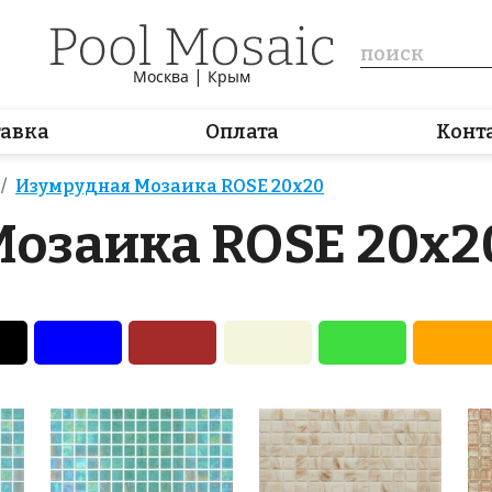
|
Москва
Крым
тавка
Оплата
Конт
Изумрудная Мозаика ROSE 20x20
озаика ROSE 20x2