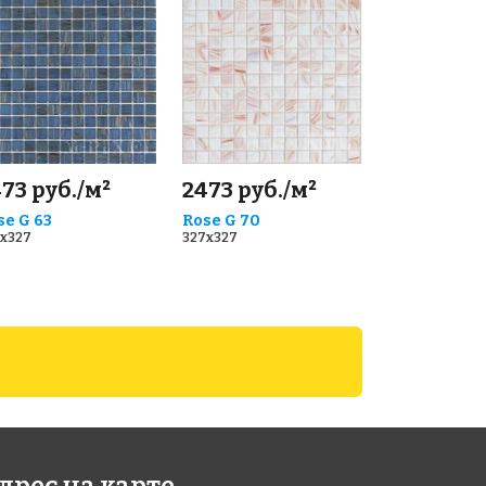
73 руб./м²
2473 руб./м²
se G 63
Rose G 70
x327
327x327
дрес на карте