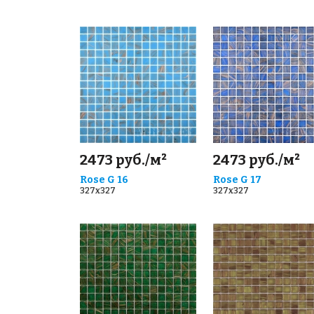
2473 руб./м²
2473 руб./м²
Rose G 16
Rose G 17
327x327
327x327