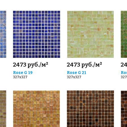
2473 руб./м²
2473 руб./м²
24
Rose G 19
Rose G 21
Ro
327x327
327x327
327