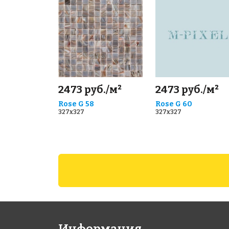
2473 руб./м²
2473 руб./м²
Rose G 58
Rose G 60
327x327
327x327
Информация