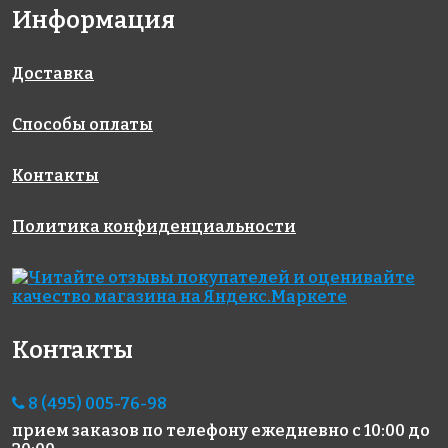
2450 руб./м²
2133 руб./м²
3883 руб./м²
Информация
Rose G 36
Rose WN 14
Golden Effect
327x327
327x327
GE10-20
327x327
Доставка
Способы оплаты
Контакты
Политика конфиденциальности
2450 руб./м²
13188 руб./м²
1335 руб./м²
Rose G 32
Rose
Rose A 108(2)
327x327
327x327
GR02S(m)
327x327
Контакты
8 (495) 005-76-98
прием заказов по телефону
ежедневно с 10:00 до