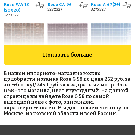
Rose WA 13
Rose CA 96
Rose A 67(2+)
327x327
327x327
(20x20)
327x327
Показать больше
4795 руб./м²
1213 руб./м²
2312 руб./м²
В нашем интернете-магазине можно
Rose GA 76(1)
Rose A 44(1)
Rose WA 14
приобрести мозаика Rose G 58 по цене 262 руб. за
327x327
327x327
327x327
лист(сетку)/ 2450 руб. за квадратный метр. Rose
G 58 - это мозаика, цвет изумрудный. На данной
странице вы найдете Rose G 58 по самой
выгодной цене с фото, описанием,
характеристиками. Мы доставляем мозаику по
Москве, московской области и всей России.