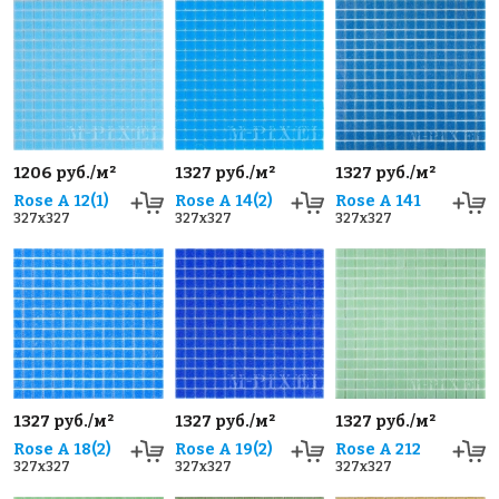
1206 руб./м²
1327 руб./м²
1327 руб./м²
Rose A 12(1)
Rose A 14(2)
Rose A 141
327x327
327x327
327x327
1327 руб./м²
1327 руб./м²
1327 руб./м²
Rose A 18(2)
Rose A 19(2)
Rose A 212
327x327
327x327
327x327