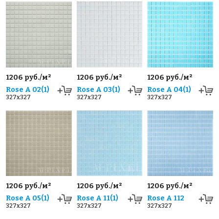
1206 руб./м²
1206 руб./м²
1206 руб./м²
Rose A 02(1)
Rose A 03(1)
Rose A 04(1)
327x327
327x327
327x327
1206 руб./м²
1206 руб./м²
1206 руб./м²
Rose A 05(1)
Rose A 11(1)
Rose A 112
327x327
327x327
327x327