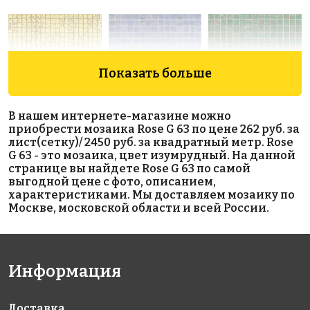
Показать больше
В нашем интернете-магазине можно
10844 руб./м²
2450 руб./м²
2450 руб./м²
приобрести мозаика Rose G 63 по цене 262 руб. за
Rose GR02G
Rose G 72
Rose G 28
лист(сетку)/ 2450 руб. за квадратный метр. Rose
327x327
327x327
327x327
G 63 - это мозаика, цвет изумрудный. На данной
странице вы найдете Rose G 63 по самой
выгодной цене с фото, описанием,
характеристиками. Мы доставляем мозаику по
Москве, московской области и всей России.
Информация
1335 руб./м²
2312 руб./м²
1457 руб./м²
Rose A 06(2)
Rose WB 83
Rose A 28
327x327
327x327
327x327
Доставка