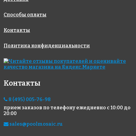
Способы оплаты
Контакты
Политика конфиденциальности
1685 руб./м²
2450 руб./м²
5243 руб./м²
Rose NA 15
Rose G 58
Rose CA
327x327
327x327
120(2)
327x327
Контакты
8 (495) 005-76-98
прием заказов по телефону
ежедневно с 10:00 до
20:00
sales@poolmosaic.ru
5243 руб./м²
2450 руб./м²
4795 руб./м²
Rose CA 22(2)
Rose G 19
Rose GA 22(1)