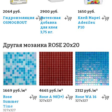
2064 руб.
2900 руб.
1650 руб.
Гидроизоляция
Латексная
Клей Mapei
OSMOGROUT
добавка
Adesilex
для клея
P10
3,75 кг.
Другая мозаика ROSE 20x20
1669 руб./м²
4665 руб./м²
2312 руб./м²
Rose
Rose A 98(3+)
Rose WA 16
327x327
327x327
Summer
Time
327x327