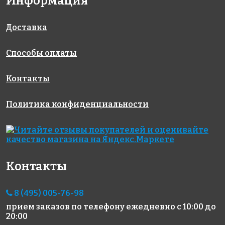
Информация
Rose WA 15
Rose G 24
Rose A 161
327x327
327x327
327x327
Доставка
Способы оплаты
Контакты
Политика конфиденциальности
4930 руб./м²
4388 руб./м²
4840 руб./м²
Rose WB 90
Rose CA 18(2)
Rose GA 66(1)
327x327
327x327
327x327
Контакты
8 (495) 005-76-98
прием заказов по телефону
ежедневно с 10:00 до
20:00
2473 руб./м²
10945 руб./м²
1224 руб./м²