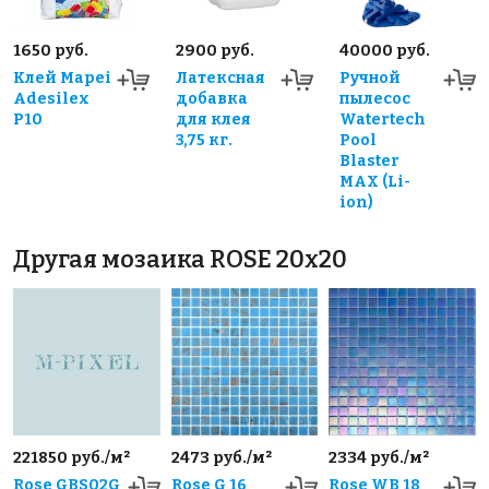
1650 руб.
2900 руб.
40000 руб.
Клей Mapei
Латексная
Ручной
Adesilex
добавка
пылесос
P10
для клея
Watertech
3,75 кг.
Pool
Blaster
MAX (Li-
ion)
Другая мозаика ROSE 20x20
221850 руб./м²
2473 руб./м²
2334 руб./м²
Rose GBS02G
Rose G 16
Rose WB 18