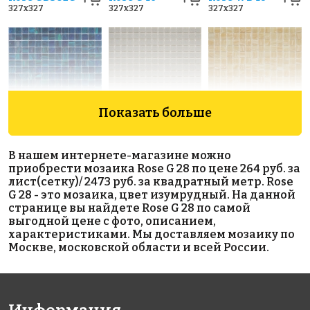
327x327
327x327
327x327
Показать больше
5505 руб./м²
1348 руб./м²
7033 руб./м²
Rose GA
Rose A 107(2)
Rose CA
В нашем интернете-магазине можно
327x327
157(2)
33(2+)
приобрести мозаика Rose G 28 по цене 264 руб. за
327x327
327x327
лист(сетку)/ 2473 руб. за квадратный метр. Rose
G 28 - это мозаика, цвет изумрудный. На данной
странице вы найдете Rose G 28 по самой
выгодной цене с фото, описанием,
характеристиками. Мы доставляем мозаику по
Москве, московской области и всей России.
3739 руб./м²
2473 руб./м²
1717 руб./м²