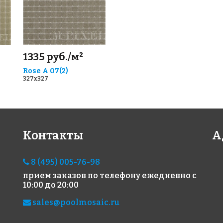
1335 руб./м²
Rose A 07(2)
327x327
Контакты
А
8 (495) 005-76-98
прием заказов по телефону
ежедневно с
10:00 до 20:00
sales@poolmosaic.ru