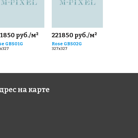
1850 руб./м²
221850 руб./м²
se GBS01G
Rose GBS02G
x327
327x327
дрес на карте