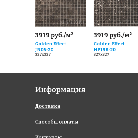
3919 руб./м²
3919 руб./м²
Golden Effect
Golden Effect
JN05-20
HP19R-20
327x327
327x327
Информация
Доставка
Способы оплаты
Контакты