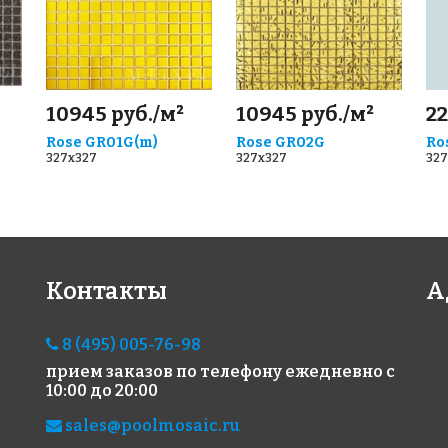
10945 руб./м²
10945 руб./м²
22
Rose GR01G(m)
Rose GR02G
Ro
327x327
327x327
327
Контакты
А
8 (495) 005-76-98
прием заказов по телефону
ежедневно с
10:00 до 20:00
sales@poolmosaic.ru