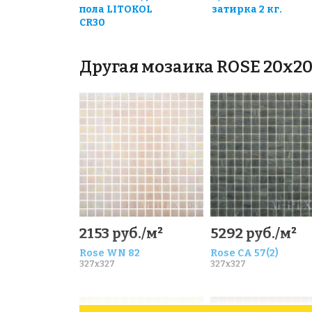
пола LITOKOL
затирка 2 кг.
CR30
Другая мозаика ROSE 20x2
2153 руб./м²
5292 руб./м²
Rose WN 82
Rose CA 57(2)
327x327
327x327