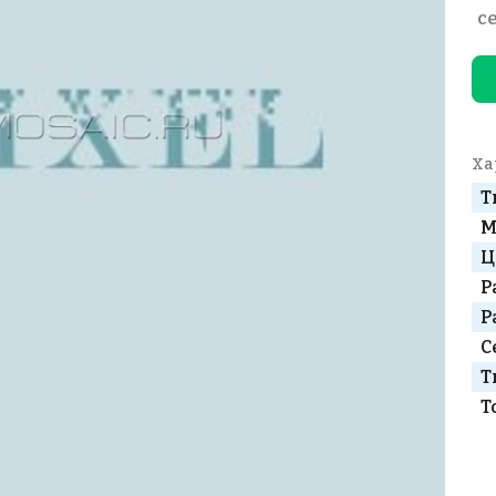
с
Ха
Т
М
Ц
Р
Р
С
Т
Т