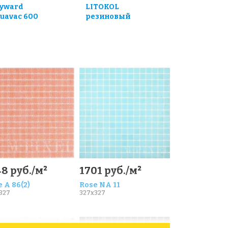
yward
LITOKOL
uavac 600
резиновый
8 руб./м²
1701 руб./м²
 A 86(2)
Rose NA 11
327
327x327