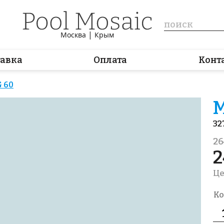
|
Москва
Крым
тавка
Оплата
Конт
 60
М
32
26
2
Це
Ко