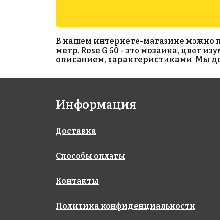
В нашем интернете-магазине можно при
метр. Rose G 60 - это мозаика, цвет и
описанием, характеристиками. Мы дос
6902 руб./м²
3919 руб./м²
Информация
Rose CA 91(3)
Golden Effect
327x327
JN09-20
327x327
Доставка
Способы оплаты
Контакты
Политика конфиденциальности