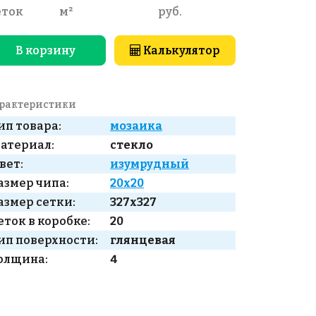
еток
м²
руб.
В корзину
Калькулятор
рактеристики
ип товара:
мозаика
атериал:
стекло
вет:
изумрудный
азмер чипа:
20x20
азмер сетки:
327x327
еток в коробке:
20
ип поверхности:
глянцевая
олщина:
4