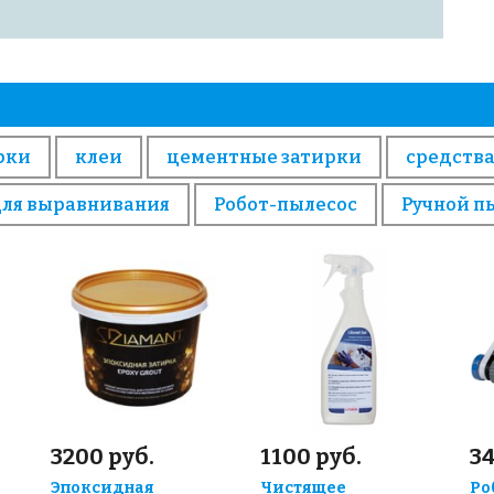
рки
клеи
цементные затирки
средства
для выравнивания
Робот-пылесос
Ручной п
3200 руб.
1100 руб.
3
Эпоксидная
Чистящее
Ро