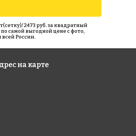
(сетку)/ 2473 руб. за квадратный
0 по самой выгодной цене с фото,
 всей России.
3 руб./м²
2473 руб./м²
дрес на карте
 G 10
Rose G 61
327
327x327