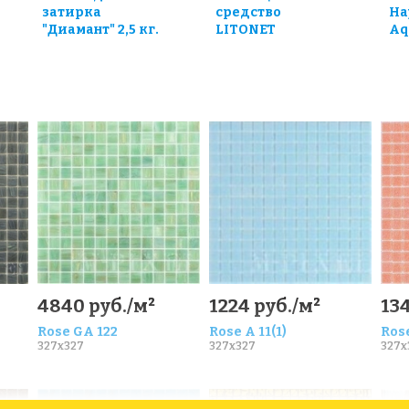
затирка
средство
Ha
"Диамант" 2,5 кг.
LITONET
Aq
0
4840 руб./м²
1224 руб./м²
134
Rose GA 122
Rose A 11(1)
Rose
327x327
327x327
327x