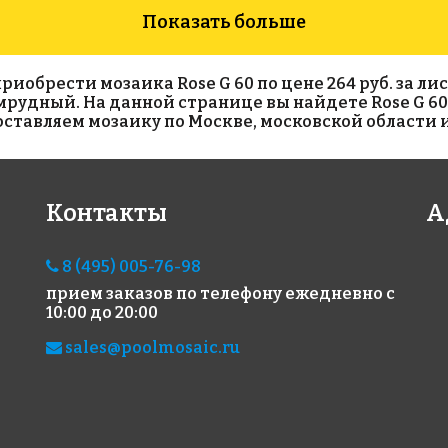
Показать больше
обрести мозаика Rose G 60 по цене 264 руб. за лист
зумрудный. На данной странице вы найдете Rose G 6
тавляем мозаику по Москве, московской области и
2473 руб./м²
10945 руб./м²
247
Контакты
А
Rose G 14
Rose GR02G
Rose
327x327
327x327
327x
8 (495) 005-76-98
прием заказов по телефону
ежедневно с
10:00 до 20:00
sales@poolmosaic.ru