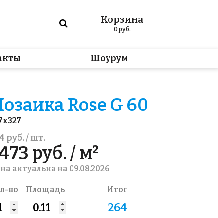
Корзина
0
руб.
акты
Шоурум
озаика Rose G 60
7x327
4 руб. / шт.
473 руб. / м²
на актуальна на 09.08.2026
л-во
Площадь
Итог