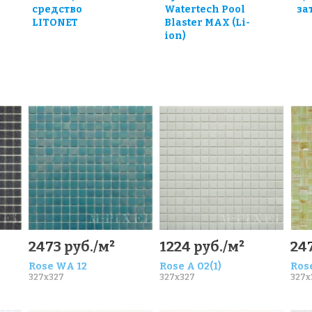
средство
Watertech Pool
за
LITONET
Blaster MAX (Li-
ion)
0
2473 руб./м²
1224 руб./м²
247
Rose WA 12
Rose A 02(1)
Rose
327x327
327x327
327x