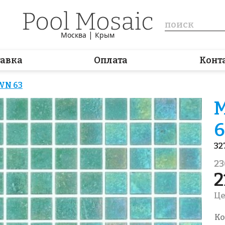
|
Москва
Крым
тавка
Оплата
Конт
WN 63
М
6
32
23
2
Це
Ко