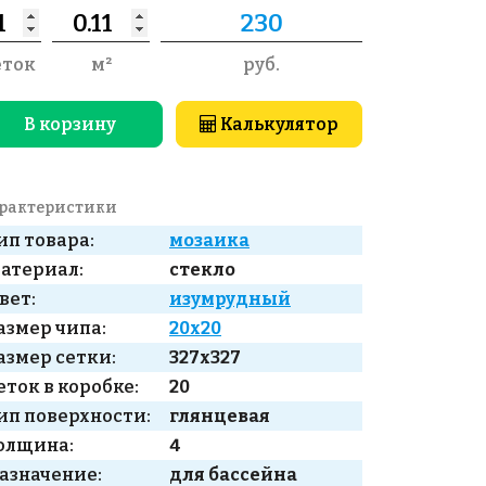
еток
м²
руб.
В корзину
Калькулятор
рактеристики
ип товара:
мозаика
атериал:
стекло
вет:
изумрудный
азмер чипа:
20x20
азмер сетки:
327x327
еток в коробке:
20
ип поверхности:
глянцевая
олщина:
4
азначение:
для бассейна