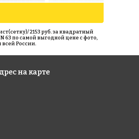
ст(сетку)/ 2153 руб. за квадратный
N 63 по самой выгодной цене с фото,
 всей России.
3 руб./м²
2473 руб./м²
дрес на карте
 G 45
Rose G 26
327
327x327