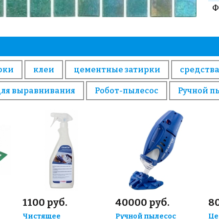
Ф
рки
клеи
цементные затирки
средства
для выравнивания
Робот-пылесос
Ручной п
1100 руб.
40000 руб.
80
Чистящее
Ручной пылесос
Це