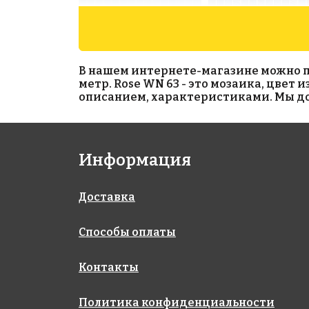
В нашем интернете-магазине можно при
метр. Rose WN 63 - это мозаика, цвет
описанием, характеристиками. Мы дос
2021 руб./м²
2473 руб./м²
Информация
Rose WN 12
Rose G 17
327x327
327x327
Доставка
Способы оплаты
Контакты
Политика конфиденциальности