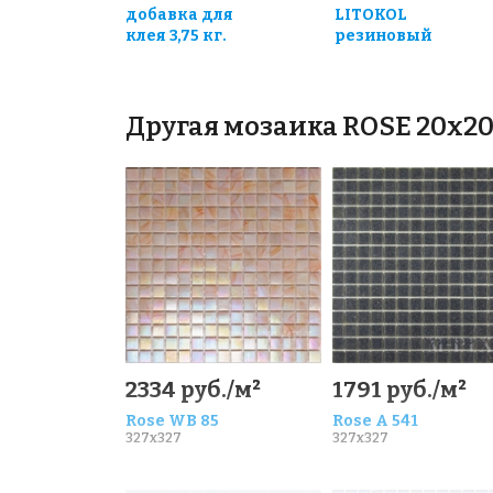
добавка для
LITOKOL
клея 3,75 кг.
резиновый
Другая мозаика ROSE 20x2
2334 руб./м²
1791 руб./м²
Rose WB 85
Rose A 541
327x327
327x327