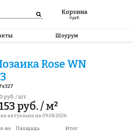
Корзина
0
руб.
акты
Шоурум
озаика Rose WN
3
7x327
0 руб. / шт.
153 руб. / м²
на актуальна на 09.08.2026
л-во
Площадь
Итог