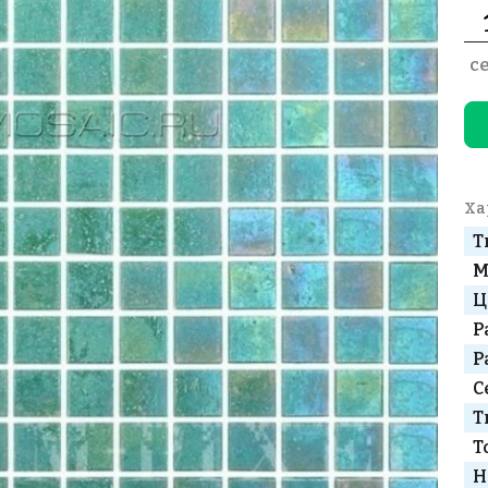
с
Ха
Т
М
Ц
Р
Р
С
Т
Т
Н