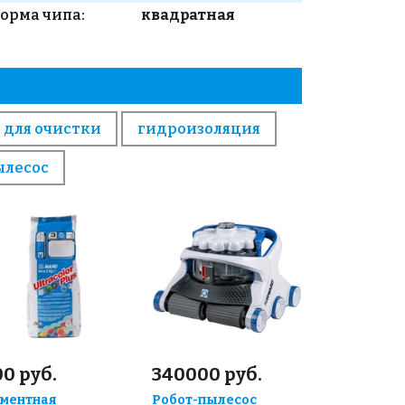
орма чипа:
квадратная
 для очистки
гидроизоляция
ылесос
0 руб.
340000 руб.
ментная
Робот-пылесос