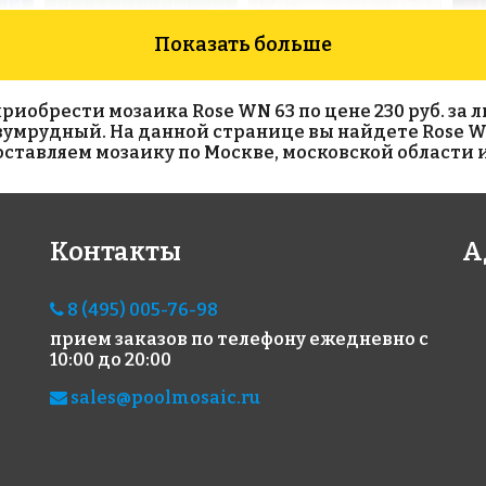
Показать больше
обрести мозаика Rose WN 63 по цене 230 руб. за ли
 изумрудный. На данной странице вы найдете Rose W
тавляем мозаику по Москве, московской области и
5292 руб./м²
2473 руб./м²
247
Контакты
А
Rose CA 24(2)
Rose G 03
Rose
327x327
327x327
327x
8 (495) 005-76-98
прием заказов по телефону
ежедневно с
10:00 до 20:00
sales@poolmosaic.ru