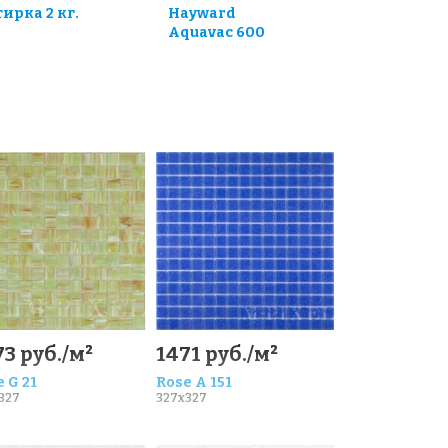
тирка 2 кг.
Hayward
Aquavac 600
3 руб./м²
1471 руб./м²
 G 21
Rose A 151
327
327x327