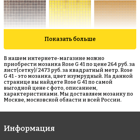
Показать больше
3919 руб./м²
10945 руб./м²
4002 руб./м²
Golden Effect
Rose
Rose A 92(3)
В нашем интернете-магазине можно
327x327
GE09-20
GR01G(m)
приобрести мозаика Rose G 41 по цене 264 руб. за
327x327
327x327
лист(сетку)/ 2473 руб. за квадратный метр. Rose
G 41 - это мозаика, цвет изумрудный. На данной
странице вы найдете Rose G 41 по самой
выгодной цене с фото, описанием,
характеристиками. Мы доставляем мозаику по
Москве, московской области и всей России.
10945 руб./м²
11783 руб./м²
4840 руб./м²
Информация
Rose
Rose GG 85(3)
Rose GA 75(1)
327x327
327x327
GR01S(m)