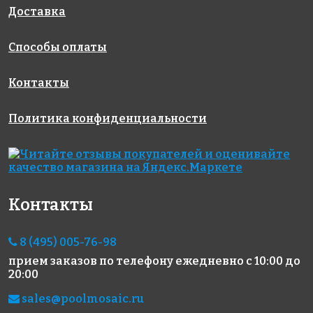
327x327
Доставка
Способы оплаты
Контакты
Политика конфиденциальности
1224 руб./м²
2473 руб./м²
5505 руб./м²
Rose A 36(1)
Rose G 70
Rose GA
327x327
327x327
148(2)
327x327
Контакты
8 (495) 005-76-98
прием заказов по телефону
ежедневно с 10:00 до
20:00
sales@poolmosaic.ru
4840 руб./м²
4840 руб./м²
5292 руб./м²