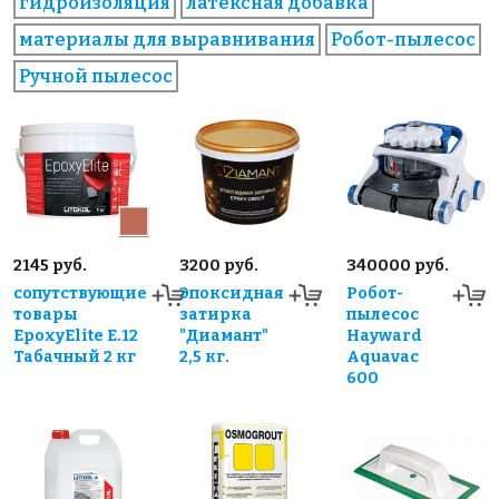
гидроизоляция
латексная добавка
материалы для выравнивания
Робот-пылесос
Ручной пылесос
2145 руб.
3200 руб.
340000 руб.
сопутствующие
Эпоксидная
Робот-
товары
затирка
пылесос
EpoxyElite E.12
"Диамант"
Hayward
Табачный 2 кг
2,5 кг.
Aquavac
600