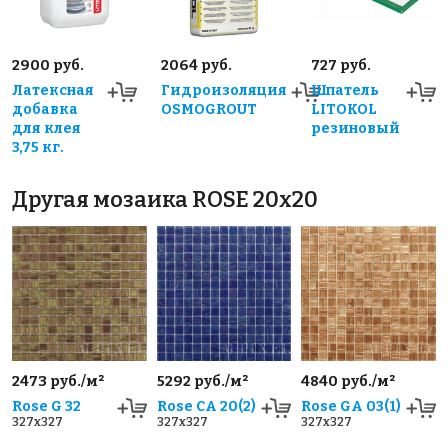
2900 руб.
2064 руб.
727 руб.
Латексная
Гидроизоляция
Шпатель
добавка
OSMOGROUT
LITOKOL
для клея
резиновый
3,75 кг.
Другая мозаика ROSE 20x20
2473 руб./м²
5292 руб./м²
4840 руб./м²
Rose G 32
Rose CA 20(2)
Rose GA 03(1)
327x327
327x327
327x327