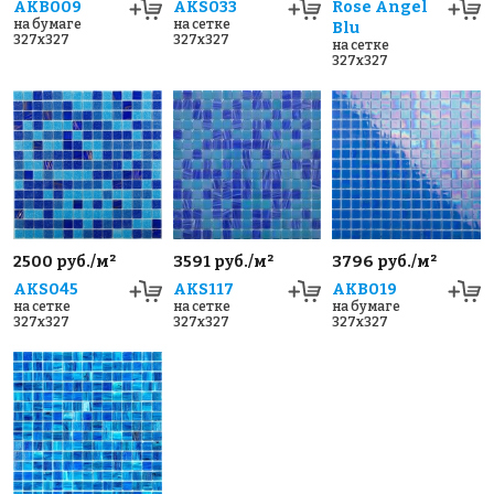
AKB009
AKS033
Rose Angel
на бумаге
на сетке
Blu
327x327
327x327
на сетке
327x327
2500 руб./м²
3591 руб./м²
3796 руб./м²
AKS045
AKS117
AKB019
на сетке
на сетке
на бумаге
327x327
327x327
327x327