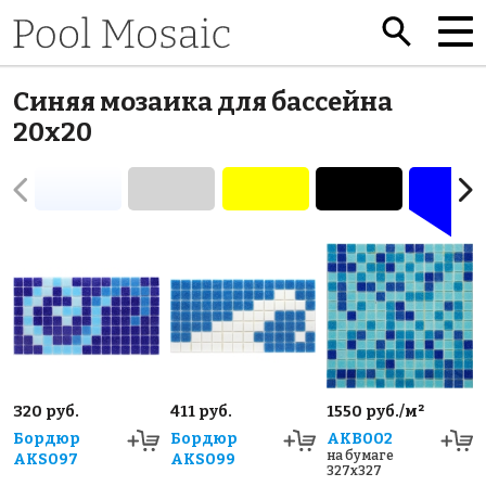
Синяя мозаика для бассейна
20x20
320 руб.
411 руб.
1550 руб./м²
Бордюр
Бордюр
AKB002
на бумаге
AKS097
AKS099
327x327