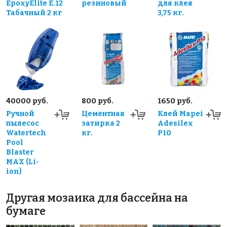
EpoxyElite E.12
резиновый
для клея
Табачный 2 кг
3,75 кг.
40000 руб.
800 руб.
1650 руб.
Ручной
Цементная
Клей Mapei
пылесос
затирка 2
Adesilex
Watertech
кг.
P10
Pool
Blaster
MAX (Li-
ion)
Другая мозаика для бассейна на
бумаге