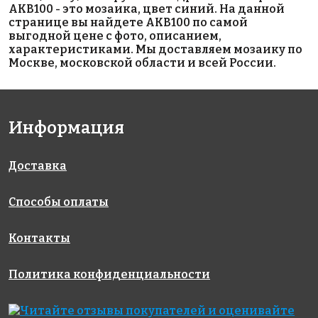
AKB100 - это мозаика, цвет синий. На данной
странице вы найдете AKB100 по самой
выгодной цене с фото, описанием,
характеристиками. Мы доставляем мозаику по
Москве, московской области и всей России.
Информация
5694 руб./м²
1950 руб./м²
1850 руб./м²
AKB035
110/508 P
AKB098
на бумаге
на бумаге
на бумаге
327x327
317x317
316x316
Доставка
Способы оплаты
Контакты
Политика конфиденциальности
5086 руб./м²
2550 руб./м²
1988 руб./м²
AKB086
AKB128
AKB017