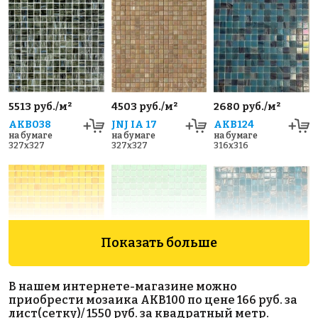
5513 руб./м²
4503 руб./м²
2680 руб./м²
AKB038
JNJ IA 17
AKB124
на бумаге
на бумаге
на бумаге
327x327
327x327
316x316
Показать больше
4790 руб./м²
1972 руб./м²
2620 руб./м²
В нашем интернете-магазине можно
AKB034
AKB094
AKB129
приобрести мозаика AKB100 по цене 166 руб. за
на бумаге
на бумаге
на бумаге
лист(сетку)/ 1550 руб. за квадратный метр.
327x327
327x327
316x316