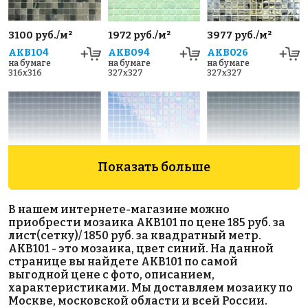
3100 руб./м²
1972 руб./м²
3977 руб./м²
AKB104
AKB094
AKB026
на бумаге
на бумаге
на бумаге
316x316
327x327
327x327
Показать больше
1972 руб./м²
3796 руб./м²
1972 руб./м²
В нашем интернете-магазине можно
AKB082
AKB019
AKB083
приобрести мозаика AKB101 по цене 185 руб. за
на бумаге
на бумаге
на бумаге
лист(сетку)/ 1850 руб. за квадратный метр.
327x327
327x327
327x327
AKB101 - это мозаика, цвет синий. На данной
странице вы найдете AKB101 по самой
выгодной цене с фото, описанием,
характеристиками. Мы доставляем мозаику по
Москве, московской области и всей России.