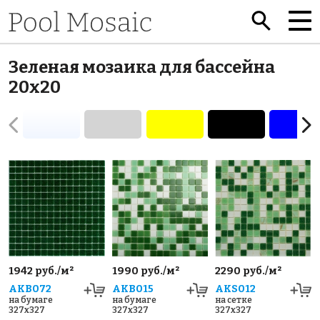
Зеленая мозаика для бассейна
20x20
1942 руб./м²
1990 руб./м²
2290 руб./м²
AKB072
AKB015
AKS012
на бумаге
на бумаге
на сетке
327x327
327x327
327x327