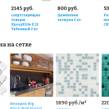
2145 руб.
800 руб.
53
сопутствующие
Цементная
Ро
товары
затирка 2 кг.
по
EpoxyElite E.12
CR
Табачный 2 кг
на на сетке
1890 руб./м²
220
Hexagon Big
Black Matt 95x110