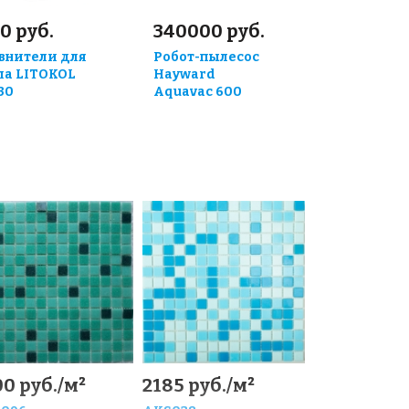
0 руб.
340000 руб.
внители для
Робот-пылесос
ла LITOKOL
Hayward
30
Aquavac 600
0 руб./м²
2185 руб./м²