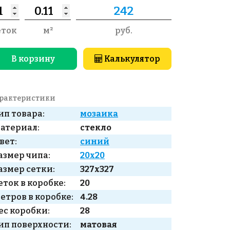
еток
м²
руб.
В корзину
Калькулятор
рактеристики
ип товара:
мозаика
атериал:
стекло
вет:
синий
азмер чипа:
20x20
азмер сетки:
327x327
еток в коробке:
20
етров в коробке:
4.28
ес коробки:
28
ип поверхности:
матовая