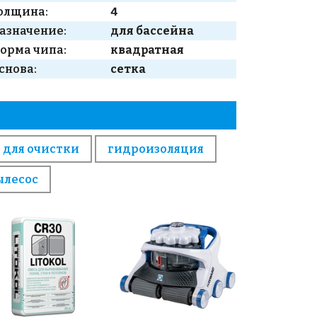
олщина:
4
азначение:
для бассейна
орма чипа:
квадратная
снова:
сетка
 для очистки
гидроизоляция
ылесос