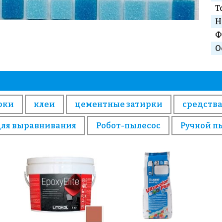
Т
Н
Ф
О
рки
клеи
цементные затирки
средства
для выравнивания
Робот-пылесос
Ручной п