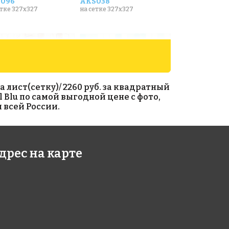
096
AKS038
етке 327x327
на сетке 327x327
 лист(сетку)/ 2260 руб. за квадратный
l Blu по самой выгодной цене с фото,
 всей России.
00 руб./м²
2180 руб./м²
дрес на карте
084_006
AKS044
етке 327x327
на сетке 327x327