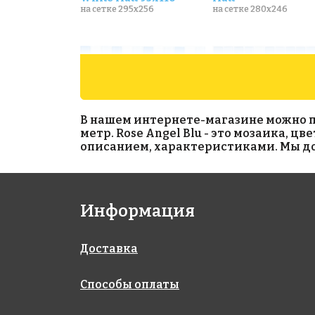
на сетке 295x256
на сетке 280x246
В нашем интернете-магазине можно при
метр. Rose Angel Blu - это мозаика, ц
описанием, характеристиками. Мы дос
3300 руб./м²
2100 руб./м²
Информация
AKS020
AKS066
на сетке 318x318
на сетке 300x300
Доставка
Способы оплаты