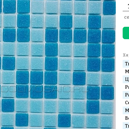
с
Ха
Т
М
Ц
Р
Р
С
М
В
Т