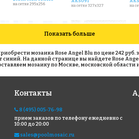
AKS091
AKS
на сетке 295x256
на сетке 327x327
на с
Показать больше
обрести мозаика Rose Angel Blu по цене 242 руб. за
вет синий. На данной странице вы найдете Rose Ange
тавляем мозаику по Москве, московской области и
2502 руб./м²
38
BLACK MIX
на сетке 307x317
Контакты
А
AKS065
AKS
на сетке 300x300
на с
8 (495) 005-76-98
прием заказов по телефону
ежедневно с
10:00 до 20:00
sales@poolmosaic.ru