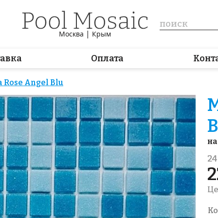
|
Москва
Крым
тавка
Оплата
Конт
 Rose Angel Blu
М
B
на
24
2
Це
Ко