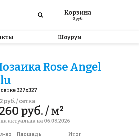
Корзина
0
руб.
акты
Шоурум
озаика Rose Angel
lu
 сетке 327x327
2 руб. / сетка
260 руб. / м²
на актуальна на 06.08.2026
л-во
Площадь
Итог