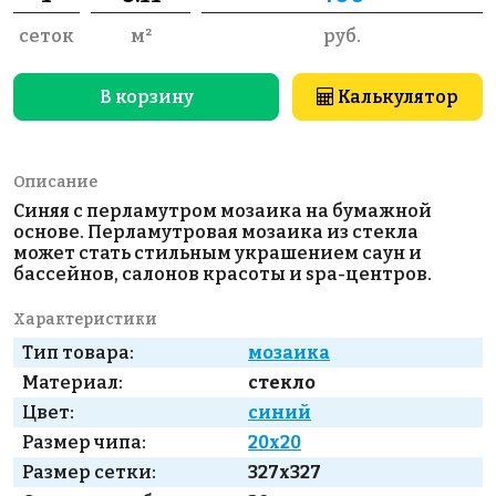
сеток
м²
руб.
В корзину
Калькулятор
Описание
Синяя с перламутром мозаика на бумажной
основе. Перламутровая мозаика из стекла
может стать стильным украшением саун и
бассейнов, салонов красоты и spa-центров.
Характеристики
Тип товара:
мозаика
Материал:
стекло
Цвет:
синий
Размер чипа:
20x20
Размер сетки:
327x327