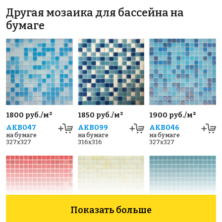
Другая мозаика для бассейна на
бумаге
1800 руб./м²
1850 руб./м²
1900 руб./м²
AKB047
AKB099
AKB046
на бумаге
на бумаге
на бумаге
327x327
316x316
327x327
Показать больше