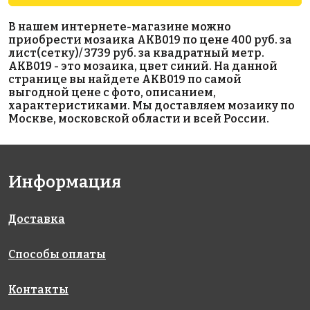
8724 руб./м²
3925 руб./м²
1942 руб./м²
В нашем интернете-магазине можно
AKB039
JNJ 05.181
AKB081
приобрести мозаика AKB019 по цене 400 руб. за
на бумаге
на бумаге
на бумаге
лист(сетку)/ 3739 руб. за квадратный метр.
327x327
327x327
327x327
AKB019 - это мозаика, цвет синий. На данной
странице вы найдете AKB019 по самой
выгодной цене с фото, описанием,
характеристиками. Мы доставляем мозаику по
Москве, московской области и всей России.
Информация
3100 руб./м²
2380 руб./м²
507 P
AKB104
на бумаге
AKS126
317x317
на бумаге
на бумаге
316x316
316x316
Доставка
Способы оплаты
Контакты