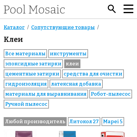
Каталог
Сопутствующие товары
Клеи
Все материалы
инструменты
эпоксидные затирки
клеи
цементные затирки
средства для очистки
гидроизоляция
латексная добавка
материалы для выравнивания
Робот-пылесос
Ручной пылесос
Любой производитель
Литокол 27
Mapei 5