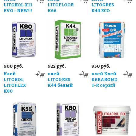
LITOKOL X11
LITOFLOOR
LITOGRES
EVO - NEW!!!
K66
K44 ECO
900 руб.
922 руб.
950 руб.
Клей
клей
клей Клей
LITOKOL
LITOGRES
KERABOND
LITOFLEX
K44 белый
T-R серый
К80