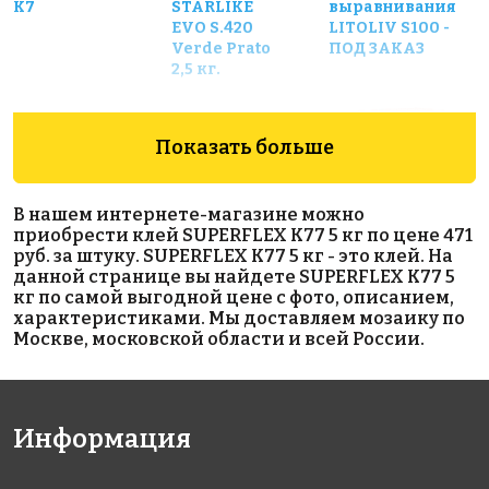
K7
STARLIKE
выравнивания
EVO S.420
LITOLIV S100 -
Verde Prato
ПОД ЗАКАЗ
2,5 кг.
Показать больше
В нашем интернете-магазине можно
приобрести клей SUPERFLEX K77 5 кг по цене 471
руб. за штуку. SUPERFLEX K77 5 кг - это клей. На
1826 руб.
1165 руб.
1400 руб.
данной странице вы найдете SUPERFLEX K77 5
кг по самой выгодной цене с фото, описанием,
цементная
клей
клей Клей
характеристиками. Мы доставляем мозаику по
затирка
LITOACRIL
KERABOND
Москве, московской области и всей России.
RUSTY
FIX
T-R белый
Добавка
цвета
"Красный
металлик"
Информация
для
STARLIKE
100 г