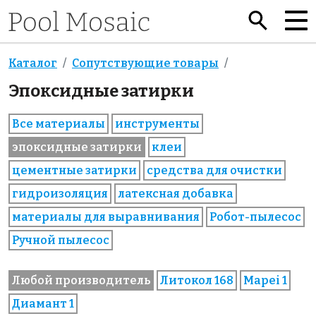
Каталог
Сопутствующие товары
Эпоксидные затирки
Все материалы
инструменты
эпоксидные затирки
клеи
цементные затирки
средства для очистки
гидроизоляция
латексная добавка
материалы для выравнивания
Робот-пылесос
Ручной пылесос
Любой производитель
Литокол 168
Mapei 1
Диамант 1