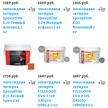
1189 руб.
1200 руб.
1365 руб.
эпоксидная
эпоксидная
эпоксидная
затирка
затирка
затирка
EpoxyElite
EpoxyElite
EpoxyElite
E.13 Темный
E.06 Мокрый
E.02
шоколад 1
асфальт 1 кг
Молочный 1
кг
кг
1714 руб.
1847 руб.
1847 руб.
эпоксидная
эпоксидная
эпоксидная
затирка
затирка
затирка
EpoxyElite
FILLGOOD
FILLGOOD
E.11 Лесной
EVO F.110
EVO F.125
орех 2 кг
GRIGIO
GRIGIO
PERLA 2 кг
CEMENTO 2