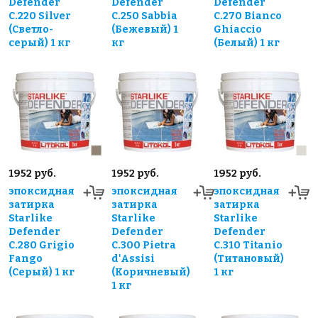
Defender
Defender
Defender
С.220 Silver
С.250 Sabbia
С.270 Bianco
(Светло-
(Бежевый) 1
Ghiaccio
серый) 1 кг
кг
(Белый) 1 кг
1952 руб.
1952 руб.
1952 руб.
эпоксидная
эпоксидная
эпоксидная
затирка
затирка
затирка
Starlike
Starlike
Starlike
Defender
Defender
Defender
С.280 Grigio
С.300 Pietra
С.310 Titanio
Fango
d'Assisi
(Титановый)
(Серый) 1 кг
(Коричневый)
1 кг
1 кг