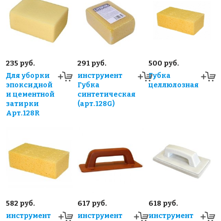
235 руб.
291 руб.
500 руб.
Для уборки
инструмент
Губка
эпоксидной
Губка
целлюлозная
и цементной
синтетическая
затирки
(арт.128G)
Арт.128R
582 руб.
617 руб.
618 руб.
инструмент
инструмент
инструмент