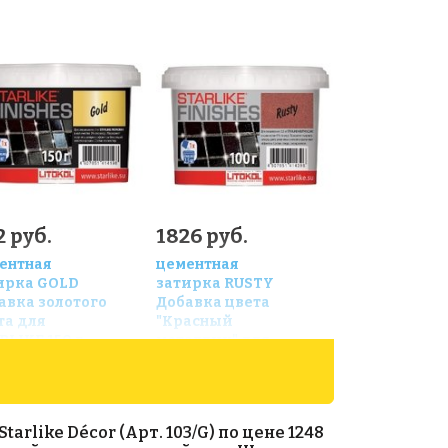
 руб.
1826 руб.
ентная
цементная
ирка GOLD
затирка RUSTY
авка золотого
Добавка цвета
та для
"Красный
RLIKE 150 г
металлик" для
STARLIKE 100 г
ike Décor (Арт. 103/G) по цене 1248