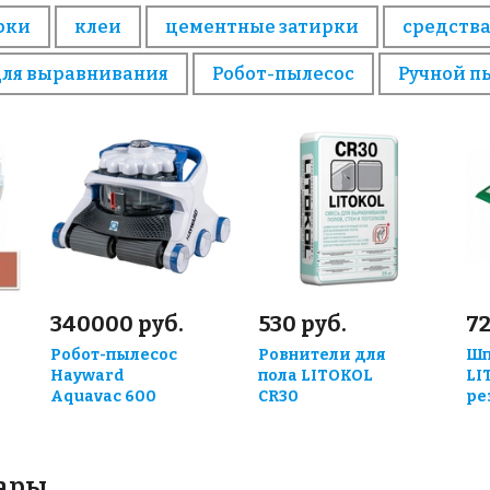
рки
клеи
цементные затирки
средства
для выравнивания
Робот-пылесос
Ручной п
340000 руб.
530 руб.
72
Робот-пылесос
Ровнители для
Шп
Hayward
пола LITOKOL
LI
Aquavac 600
CR30
ре
вары