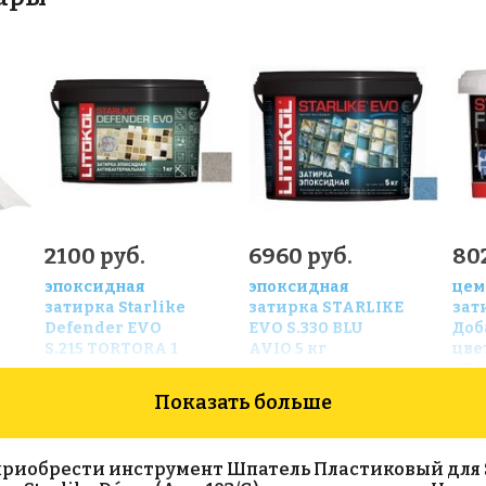
2100 руб.
6960 руб.
802
эпоксидная
эпоксидная
цем
затирка Starlike
затирка STARLIKE
зат
Defender EVO
EVO S.330 BLU
Доб
S.215 TORTORA 1
AVIO 5 кг
цве
кг
STA
Показать больше
иобрести инструмент Шпатель Пластиковый для Starl