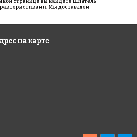
 данной странице вы найдете Шпатель
 характеристиками. Мы доставляем
дрес на карте
 руб.
815 руб.
ентная
материалы для
ирка GALAXY
выравнивания
ламутровая
LITOFINISH FINE
авка для
EVO
RLIKE 30 г