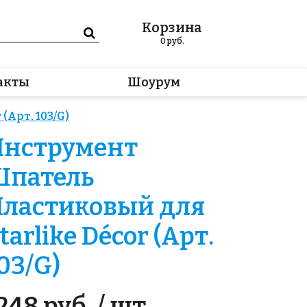
Корзина
0
руб.
акты
Шоурум
(Арт. 103/G)
Инструмент
Шпатель
ластиковый для
tarlike Décor (Арт.
03/G)
248 руб. / шт.