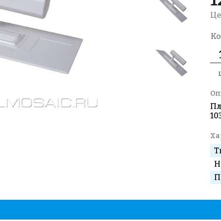
Це
Ко
Оп
Пл
10
Ха
Т
Н
П