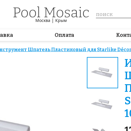
|
Москва
Крым
тавка
Оплата
Конт
нструмент Шпатель Пластиковый для Starlike Décor 
П
S
1
1