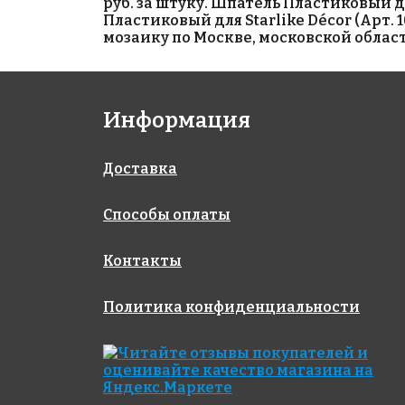
руб. за штуку. Шпатель Пластиковый дл
Пластиковый для Starlike Décor (Арт.
мозаику по Москве, московской област
Информация
1400 руб.
656 руб.
Доставка
клей Клей
материалы для
ADESILEX P9
выравнивания
серый
LITOLIV S10
Способы оплаты
EXPRESS
Контакты
Политика конфиденциальности