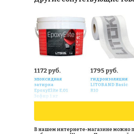
1172 руб.
1795 руб.
эпоксидная
гидроизоляция
затирка
LITOBAND Basic
EpoxyElite E.01
R10
Зефир 1 кг
В нашем интернете-магазине можно пр