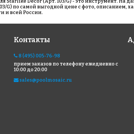
я Starlike Décor (Арт. 103/G) - это инструмент. На
 103/G) по самой выгодной цене с фото, описанием,
и и всей России.
Контакты
А
6960 руб.
1387 руб.
659
8 (495) 005-76-98
эпоксидная
материалы для
цем
затирка STARLIKE
выравнивания
зат
прием заказов по телефону
ежедневно с
EVO S.320
Litokol CR55FT
Пер
10:00 до 20:00
AZZURRO CARAIBI
Fine Winter
доб
5 кг
STA
sales@poolmosaic.ru