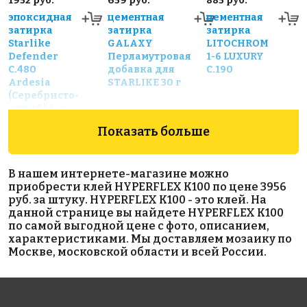
1952 руб.
659 руб.
885 руб.
эпоксидная
цементная
цементная
затирка
затирка
затирка
Starlike
GALAXY
LITOCHROM
Defender
Перламутровая
1-6 LUXURY
С.480
добавка для
C.190
Ardesia
STARLIKE 30 г
(Серебристо-
серый) 1 кг
Показать больше
В нашем интернете-магазине можно
приобрести клей HYPERFLEX K100 по цене 3956
руб. за штуку. HYPERFLEX K100 - это клей. На
данной странице вы найдете HYPERFLEX K100
по самой выгодной цене с фото, описанием,
1096 руб.
409 руб.
442 руб.
характеристиками. Мы доставляем мозаику по
Москве, московской области и всей России.
материалы
цементная
гидроизоляция
для
затирка
LITOBAND S
выравнивания
LITOCHROM
LITOKOL
1-6 LUXURY
CR55FT
C.490