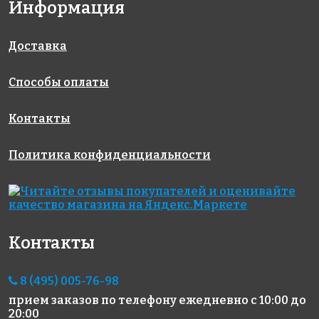
Информация
Доставка
Способы оплаты
Контакты
3590 руб.
1184 руб.
1469 руб.
Эпоксидная
цементная
цементная
Политика конфиденциальности
затирка
затирка
затирка
STARLIKE
GALAXY
SPOTLIGHT
EVO S.210
Перламутровая
Блестящая
Greige 2,5
добавка для
добавка для
кг.
STARLIKE, 75 г
STARLIKE
150 г
Контакты
8 (495) 005-76-98
прием заказов по телефону
ежедневно с 10:00 до
20:00