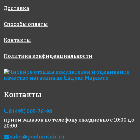
Доставка
Способы оплаты
Контакты
2100 руб.
3690 руб.
1155 руб.
Политика конфиденциальности
эпоксидная
Эпоксидная
эпоксидная
затирка
затирка
затирка
Starlike
STARLIKE
EpoxyElite
Defender
EVO S.600
E.08
EVO S.125
Giallo
Бисквит 1 кг
Контакты
GRIGIO
Vaniglia 2,5
CEMENTO 1
кг.
кг
8 (495) 005-76-98
прием заказов по телефону
ежедневно с 10:00 до
20:00
sales@poolmosaic.ru