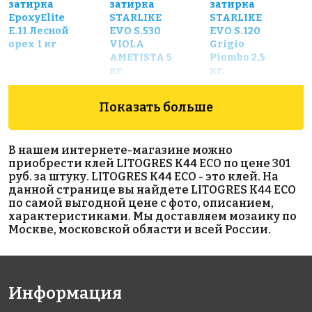
затирка
затирка
затирка
EpoxyElite
STARLIKE
STARLIKE
E.11 Лесной
EVO S.530
EVO S.120
орех 1 кг
VIOLA
Grigio
AMETISTA 5
Piombo 2,5
кг
кг.
Показать больше
В нашем интернете-магазине можно
приобрести клей LITOGRES K44 ECO по цене 301
руб. за штуку. LITOGRES K44 ECO - это клей. На
данной странице вы найдете LITOGRES K44 ECO
1952 руб.
6960 руб.
2500 руб.
по самой выгодной цене с фото, описанием,
характеристиками. Мы доставляем мозаику по
эпоксидная
эпоксидная
Гидроизоляционн
Москве, московской области и всей России.
затирка
затирка
лента LITOBAND R
Starlike
STARLIKE
Defender
EVO S.125
С.300 Pietra
GRIGIO
d'Assisi
CEMENTO 5
Информация
(Коричневый)
кг
1 кг