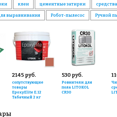
рки
клеи
цементные затирки
средства
для выравнивания
Робот-пылесос
Ручной п
2145 руб.
530 руб.
11
сопутствующие
Ровнители для
Чи
товары
пола LITOKOL
ср
EpoxyElite E.12
CR30
LI
Табачный 2 кг
вары