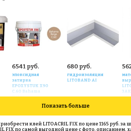
6541 руб.
680 руб.
562
эпоксидная
гидроизоляция
мат
затирка
LITOBAND AI
выр
EPOXYSTUK X90
LIT
С.60 Bahama
ЗАК
Beige
Показать больше
брести клей LITOACRIL FIX по цене 1165 руб. за шту
L FIX по самой выгодной цене с фото, описанием,