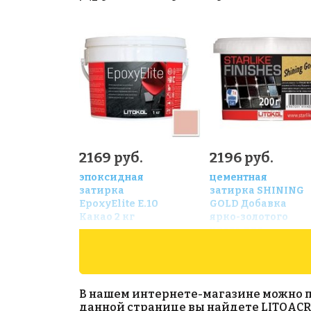
2169 руб.
2196 руб.
эпоксидная
цементная
затирка
затирка SHINING
EpoxyElite E.10
GOLD Добавка
Какао 2 кг
ярко-золотого
цвета для
STARLIKE 200 г
В нашем интернете-магазине можно прио
данной странице вы найдете LITOACRI