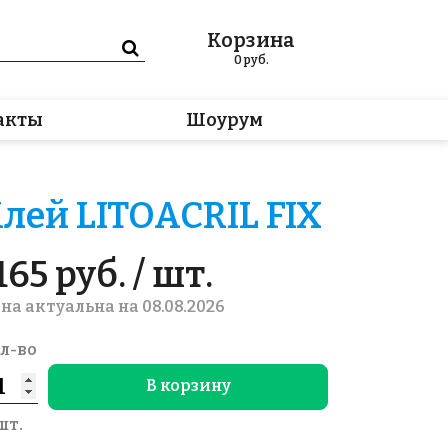
Корзина
0
руб.
акты
Шоурум
лей LITOACRIL FIX
165 руб. / шт.
на актуальна на 08.08.2026
л-во
В корзину
шт.