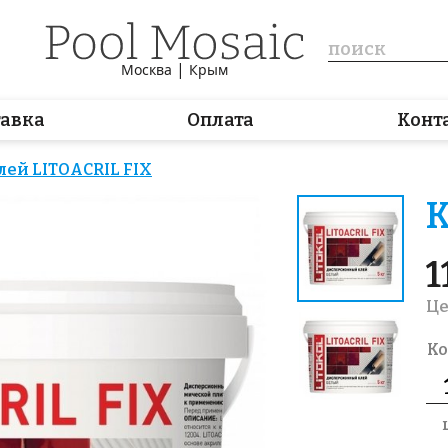
|
Москва
Крым
тавка
Оплата
Конт
лей LITOACRIL FIX
К
1
Це
Ко