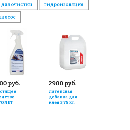
 для очистки
гидроизоляция
ылесос
00 руб.
2900 руб.
стящее
Латексная
едство
добавка для
TONET
клея 3,75 кг.