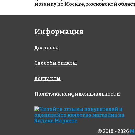
мозаику по Москве, московской област
Информация
1162 руб.
291 руб.
Доставка
эпоксидная
инструмент Губка
затирка
синтетическая
Способы оплаты
EpoxyElite E.03
(арт.128G)
Жемчужно-серый
1 кг
Контакты
Политика конфиденциальности
© 2018 - 2026
М