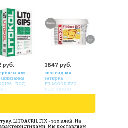
 руб.
1847 руб.
ериалы для
эпоксидная
авнивания
затирка
OGIPS - ПОД
FILLGOOD EVO
АЗ
F.110 GRIGIO
PERLA 2 кг
ку. LITOACRIL FIX - это клей. На
 характеристиками. Мы доставляем