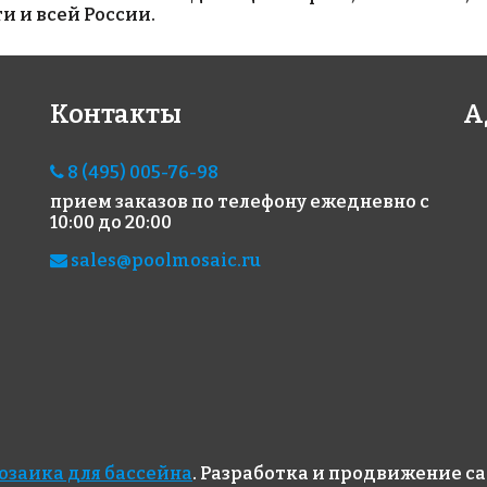
и и всей России.
Контакты
А
4068 руб.
2100 руб.
88
8 (495) 005-76-98
эпоксидная
эпоксидная
Гид
прием заказов по телефону
ежедневно с
затирка Starlike
затирка Starlike
MAP
10:00 до 20:00
ColorCrystal EVO
Defender EVO
(ко
S.830 Rosa Kyoto
S.100 BIANCO
sales@poolmosaic.ru
2,5 кг
ASSOLUTO 1 кг
озаика для бассейна
. Разработка и продвижение с