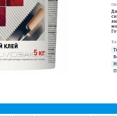
Оп
Ди
си
лю
мо
Го
Ха
Т
В
Н
П