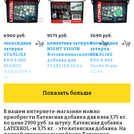
6960 руб.
9575 руб.
3690 руб.
эпоксидная
цементная затирка
Эпоксидная
затирка
NIGHT VISION
затирка
STARLIKE
Фотолюминесцентная
STARLIKE
EVO S.100
добавка для
EVO S.420
BIANCO
STARLIKE 400 г
Verde Prato
ASSOLUTO 5
2,5 кг.
кг
Показать больше
В нашем интернете-магазине можно
приобрести Латексная добавка для клея 3,75 кг.
по цене 2900 руб. за штуку. Латексная добавка
LATEXKOL–м 3,75 кг. - это латексная добавка. На
1400 руб.
1091 руб.
877 руб.