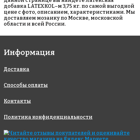
данной странице вы найдете Латексная
добавка LATEXKOL–м 3,75 кг. по самой выгодной
клей Клей
Клей
материалы
цене с фото, описанием, характеристиками. Мы
KERABOND
LITOPLUS
для
доставляем мозаику по Москве, московской
T-R белый
K55
выравнивания
области и всей России.
PRIMER С - М , 5
кг
Информация
Доставка
Способы оплаты
2196 руб.
4068 руб.
2100 руб.
цементная
эпоксидная
эпоксидная
затирка
затирка
затирка
Контакты
SHINING
Starlike
Starlike
GOLD
ColorCrystal
Defender
Политика конфиденциальности
Добавка
EVO S.825
EVO S.125
ярко-
Beige
GRIGIO
золотого
Havana 2,5
CEMENTO 1
цвета для
кг
кг