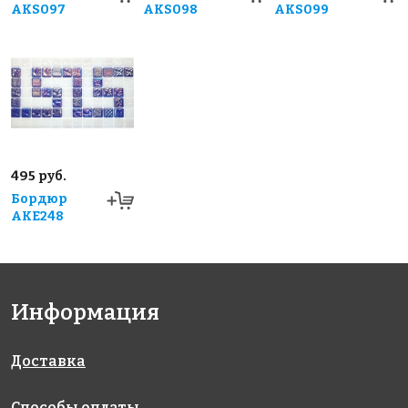
AKS097
AKS098
AKS099
495 руб.
Бордюр
AKE248
Информация
Доставка
Способы оплаты