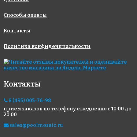
Способы оплаты
Контакты
Политика конфиденциальности
3985 руб./м²
3100 руб./м²
1950 руб./м²
JNJ 05.181
AKB127
110/508 P
на бумаге
на бумаге
на бумаге
327x327
316x316
317x317
Контакты
8 (495) 005-76-98
прием заказов по телефону
ежедневно с 10:00 до
20:00
sales@poolmosaic.ru
5086 руб./м²
3706 руб./м²
2620 руб./м²
AKB086
AKB025
AKB129