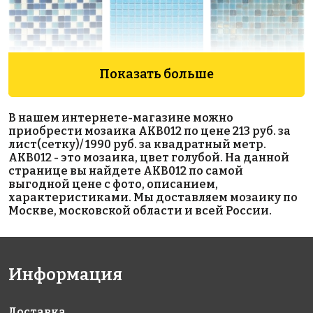
Показать больше
2235 руб./м²
1550 руб./м²
2690 руб./м²
В нашем интернете-магазине можно
AKB097
AKB023
AKB123
приобрести мозаика AKB012 по цене 213 руб. за
на бумаге
на бумаге
на бумаге
лист(сетку)/ 1990 руб. за квадратный метр.
316x316
327x327
316x316
AKB012 - это мозаика, цвет голубой. На данной
странице вы найдете AKB012 по самой
выгодной цене с фото, описанием,
характеристиками. Мы доставляем мозаику по
Москве, московской области и всей России.
Информация
1750 руб./м²
1972 руб./м²
5242 руб./м²
AKB105
AKB075
AKB042
на бумаге
на бумаге
на бумаге
316x316
327x327
327x327
Доставка