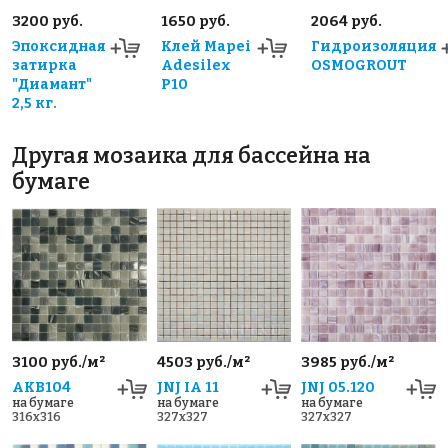
3200 руб.
1650 руб.
2064 руб.
Эпоксидная
Клей Mapei
Гидроизоляция
затирка
Adesilex
OSMOGROUT
"Диамант"
P10
2,5 кг.
Другая мозаика для бассейна на
бумаге
3100 руб./м²
4503 руб./м²
3985 руб./м²
AKB104
JNJ IA 11
JNJ 05.120
на бумаге
на бумаге
на бумаге
316x316
327x327
327x327