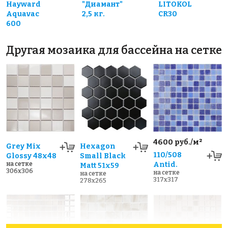
Hayward
"Диамант"
LITOKOL
Aquavac
2,5 кг.
CR30
600
Другая мозаика для бассейна на сетке
4600 руб./м²
Grey Mix
Hexagon
110/508
Glossy 48x48
Small Black
на сетке
Antid.
Matt 51x59
306x306
на сетке
на сетке
317x317
278x265