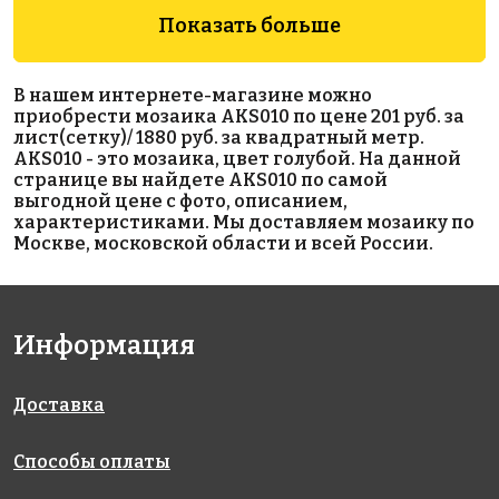
Показать больше
В нашем интернете-магазине можно
5700 руб./м²
4450 руб./м²
WHITE
приобрести мозаика AKS010 по цене 201 руб. за
409
5601 Sea Salt
на сетке
лист(сетку)/ 1880 руб. за квадратный метр.
317x317
на сетке
38x38
AKS010 - это мозаика, цвет голубой. На данной
317x317
на сетке
странице вы найдете AKS010 по самой
317x317
выгодной цене с фото, описанием,
характеристиками. Мы доставляем мозаику по
Москве, московской области и всей России.
Информация
2250 руб./м²
3300 руб./м²
Triangolo
Доставка
AKS041
AKS022
Chess Matt
на сетке
на сетке
на сетке
327x327
327x327
2785x2785
Способы оплаты