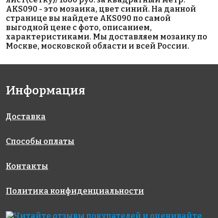
503/516
Deep Blue
White Glossy
AKS090 - это мозаика, цвет синий. На данной
Antid.
на сетке 28x246
Glossy
странице вы найдете AKS090 по самой
на сетке
95x110
выгодной цене с фото, описанием,
317x317
на сетке
характеристиками. Мы доставляем мозаику по
295x256
Москве, московской области и всей России.
Информация
Доставка
2200 руб./м²
Brick White
BLACK
на сетке
AKS096
Glossy 45x95
Способы оплаты
317x317
на сетке
на сетке
327x327
295x291
Контакты
Политика конфиденциальности