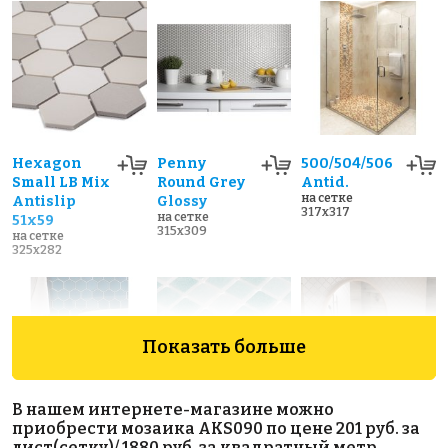
Hexagon
Penny
500/504/506
Small LB Mix
Round Grey
Antid.
на сетке
Antislip
Glossy
317x317
на сетке
51x59
315x309
на сетке
325x282
Показать больше
В нашем интернете-магазине можно
приобрести мозаика AKS090 по цене 201 руб. за
4070 руб./м²
Hexagon big
Latern
лист(сетку)/ 1880 руб. за квадратный метр.