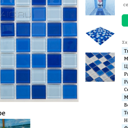
с
Ха
Т
М
Ц
Р
Р
С
М
В
ре
Т
Н