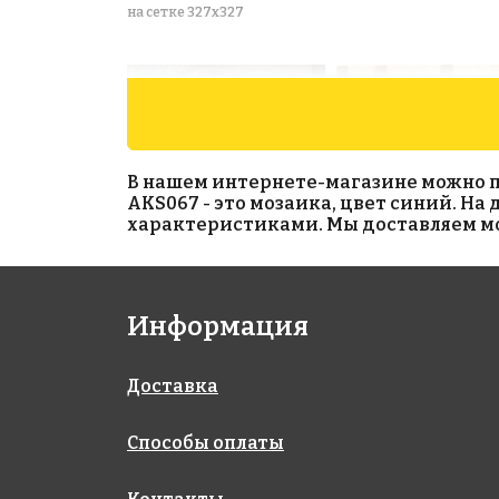
на сетке 327x327
В нашем интернете-магазине можно при
AKS067 - это мозаика, цвет синий. На
характеристиками. Мы доставляем моз
1990 руб./м²
Latern White
Glossy
Информация
AKS024
на сетке 28x246
на сетке 327x327
Доставка
Способы оплаты