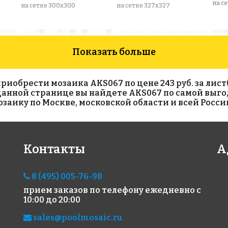
на с
на сетке 300x300
на сетке 327x327
Показать больше
обрести мозаика AKS067 по цене 243 руб. за лист(с
 данной странице вы найдете AKS067 по самой выго
аику по Москве, московской области и всей Росси
1990 руб./м²
3950 руб./м²
230
Контакты
А
AKS094
501 Mesh
AKS
на сетке 327x327
на сетке 317x317
на с
8 (495) 005-76-98
прием заказов по телефону
ежедневно с
10:00 до 20:00
sales@poolmosaic.ru