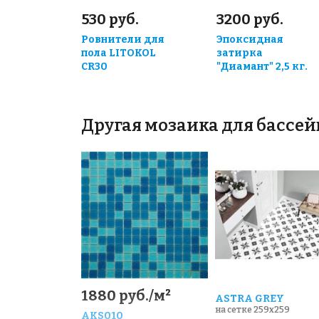
530 руб.
3200 руб.
Ровнители для
Эпоксидная
пола LITOKOL
затирка
CR30
"Диамант" 2,5 кг.
Другая мозаика для бассей
1880 руб./м²
ASTRA GREY
на сетке 259x259
AKS010