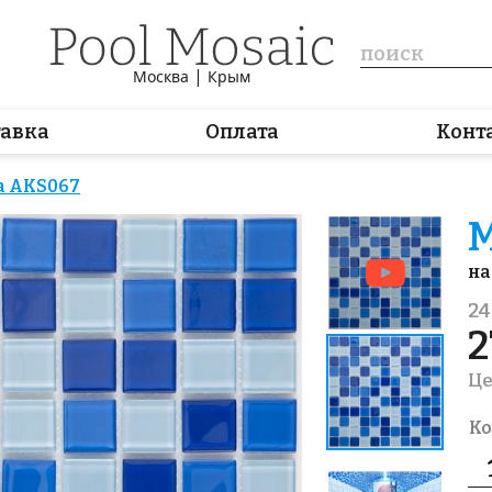
|
Москва
Крым
тавка
Оплата
Конт
а AKS067
М
на
24
2
Це
Ко