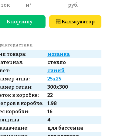
еток
м²
руб.
В корзину
Калькулятор
рактеристики
ип товара:
мозаика
атериал:
стекло
вет:
синий
азмер чипа:
25x25
азмер сетки:
300x300
еток в коробке:
22
етров в коробке:
1.98
ес коробки:
16
олщина:
4
азначение:
для бассейна