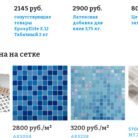
2145 руб.
2900 руб.
80
сопутствующие
Латексная
Це
товары
добавка для
за
EpoxyElite E.12
клея 3,75 кг.
Табачный 2 кг
на на сетке
2800 руб./м²
3200 руб./м²
570
MT 
AKS004
AKS208