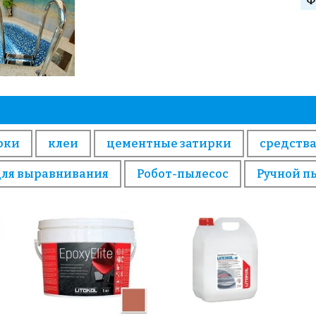
Ф
рки
клеи
цементные затирки
средства
для выравнивания
Робот-пылесос
Ручной п