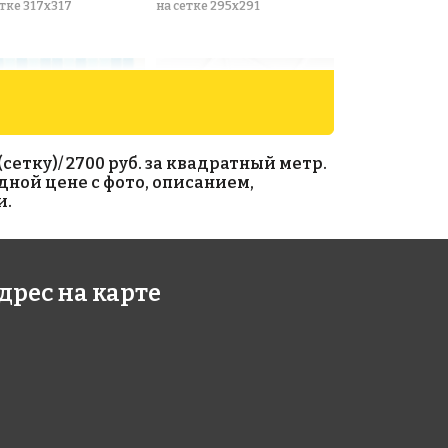
етке 317x317
на сетке 295x291
етку)/ 2700 руб. за квадратный метр.
дной цене с фото, описанием,
и.
0 руб./м²
ANTIQUE WHITE
на сетке 259x259
дрес на карте
013
етке 327x327