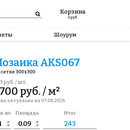
Корзина
0
руб.
акты
Шоурум
озаика AKS067
 сетке 300x300
3 руб. / шт.
700 руб. / м²
на актуальна на 07.08.2026
л-во
Площадь
Итог