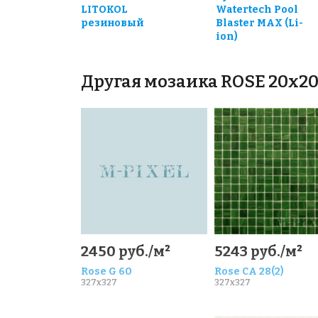
LITOKOL
Watertech Pool
резиновый
Blaster MAX (Li-
ion)
Другая мозаика ROSE 20x2
2450 руб./м²
5243 руб./м²
Rose G 60
Rose CA 28(2)
327x327
327x327