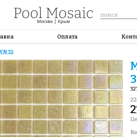
|
Москва
Крым
тавка
Оплата
Конт
WN 32
М
3
32
22
2
Це
Ко