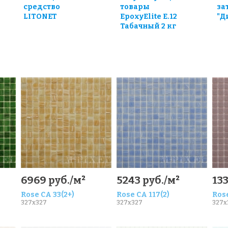
средство
товары
за
LITONET
EpoxyElite E.12
"Д
Табачный 2 кг
0
6969 руб./м²
5243 руб./м²
133
Rose CA 33(2+)
Rose CA 117(2)
Rose
327x327
327x327
327x