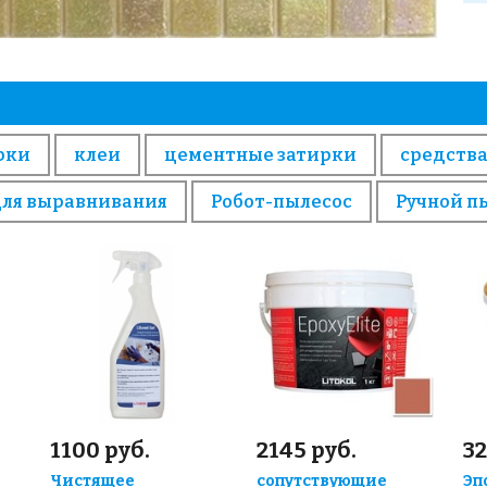
рки
клеи
цементные затирки
средства
для выравнивания
Робот-пылесос
Ручной п
1100 руб.
2145 руб.
32
Чистящее
сопутствующие
Эп