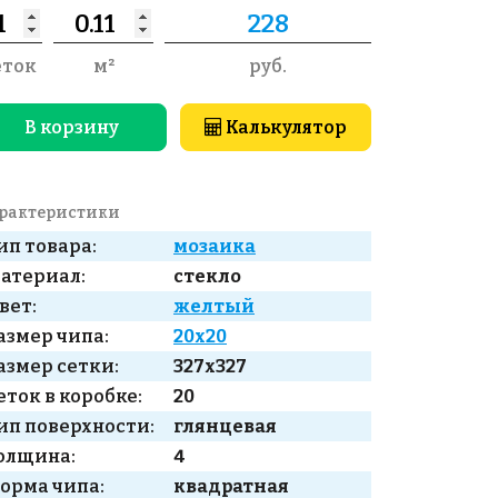
еток
м²
руб.
В корзину
Калькулятор
рактеристики
ип товара:
мозаика
атериал:
стекло
вет:
желтый
азмер чипа:
20x20
азмер сетки:
327x327
еток в коробке:
20
ип поверхности:
глянцевая
олщина:
4
орма чипа:
квадратная