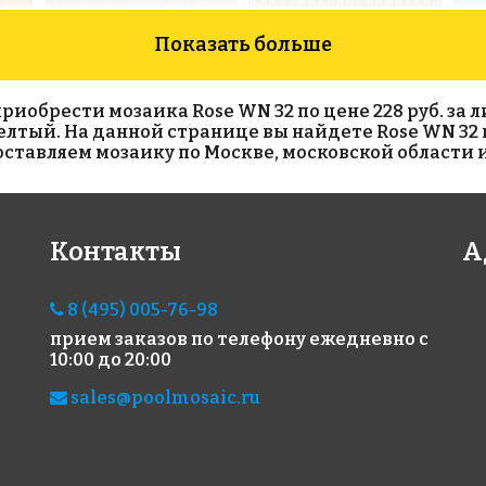
Показать больше
обрести мозаика Rose WN 32 по цене 228 руб. за лис
 желтый. На данной странице вы найдете Rose WN 32 
тавляем мозаику по Москве, московской области и
4795 руб./м²
10844 руб./м²
133
Контакты
А
Rose WB 09
Rose GR01S(m)
Rose
327x327
327x327
327x
8 (495) 005-76-98
прием заказов по телефону
ежедневно с
10:00 до 20:00
sales@poolmosaic.ru