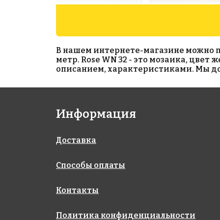
В нашем интернете-магазине можно при
метр. Rose WN 32 - это мозаика, цвет
описанием, характеристиками. Мы дос
3883 руб./м²
1213 руб./м²
Информация
Golden Effect
Rose A 34(1)
327x327
JN02-20
327x327
Доставка
Способы оплаты
Контакты
Политика конфиденциальности