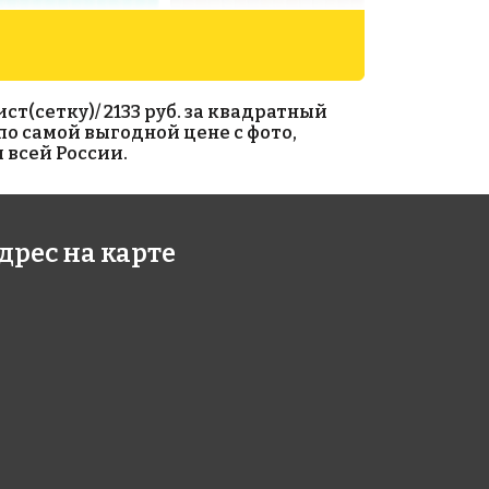
т(сетку)/ 2133 руб. за квадратный
по самой выгодной цене с фото,
 всей России.
5 руб./м²
2312 руб./м²
дрес на карте
 A 63(2)
Rose WB 81
327
327x327