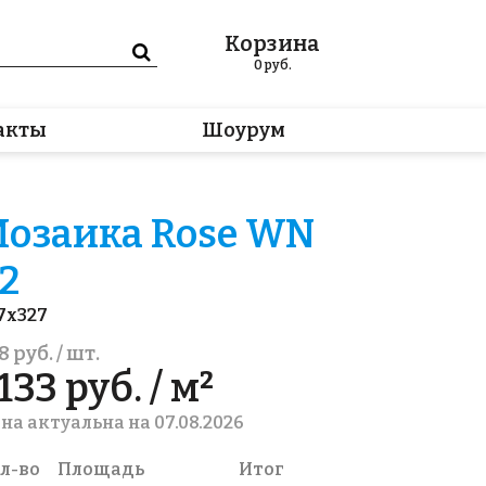
Корзина
0
руб.
акты
Шоурум
озаика Rose WN
2
7x327
8 руб. / шт.
133 руб. / м²
на актуальна на 07.08.2026
л-во
Площадь
Итог