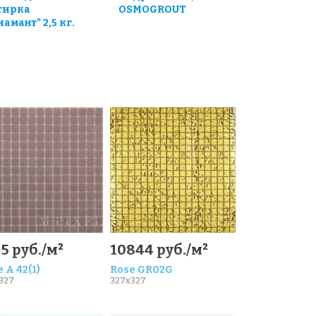
тирка
OSMOGROUT
иамант" 2,5 кг.
5 руб./м²
10844 руб./м²
 A 42(1)
Rose GR02G
327
327x327