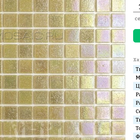
с
Ха
Т
М
Ц
Р
Р
С
Т
Т
Ф