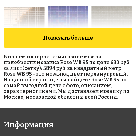
Показать больше
3883 руб./м²
2312 руб./м²
1335 руб./м²
В нашем интернете-магазине можно
Golden Effect
Rose WB 17
Rose A 07(2)
приобрести мозаика Rose WB 95 по цене 630 руб.
327x327
327x327
HP23-20
за лист(сетку)/ 5894 руб. за квадратный метр.
327x327
Rose WB 95 - это мозаика, цвет перламутровый.
На данной странице вы найдете Rose WB 95 по
самой выгодной цене с фото, описанием,
характеристиками. Мы доставляем мозаику по
Москве, московской области и всей России.
Информация
5454 руб./м²
7473 руб./м²
2003 руб./м²
Rose GA 144
Rose GA 11(1)
Rose WN 05