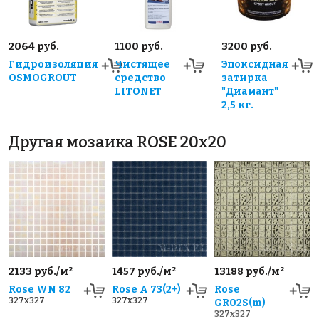
2064 руб.
1100 руб.
3200 руб.
Гидроизоляция
Чистящее
Эпоксидная
OSMOGROUT
средство
затирка
LITONET
"Диамант"
2,5 кг.
Другая мозаика ROSE 20x20
2133 руб./м²
1457 руб./м²
13188 руб./м²
Rose WN 82
Rose A 73(2+)
Rose
327x327
327x327
GR02S(m)
327x327