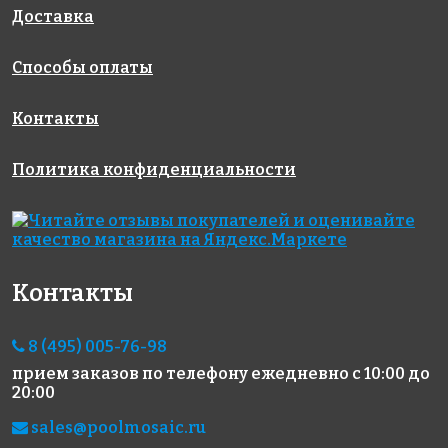
327x327
327x327
327x327
Доставка
Способы оплаты
Контакты
Политика конфиденциальности
1685 руб./м²
1213 руб./м²
4884 руб./м²
Rose NA 15
Rose A 03(1)
Rose WB 90
327x327
327x327
327x327
Контакты
8 (495) 005-76-98
прием заказов по телефону
ежедневно с 10:00 до
20:00
3883 руб./м²
1335 руб./м²
4795 руб./м²
sales@poolmosaic.ru
Golden Effect
Rose A 58(2)
Rose GA 57(1)