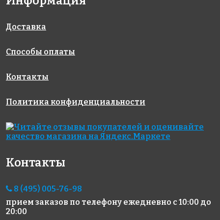
Информация
108057 руб./м²
13248 руб./м²
6766 руб./м²
Rose GN02S
Rose GE01S
Rose GA 36(1)
318x318
318x318
318x318
Доставка
Способы оплаты
Контакты
Политика конфиденциальности
3860 руб./м²
3860 руб./м²
7883 руб./м²
Rose G 16
Rose G 34
Rose AJ
318x318
318x318
45+3(2)
318x318
Контакты
8 (495) 005-76-98
прием заказов по телефону
ежедневно с 10:00 до
20:00