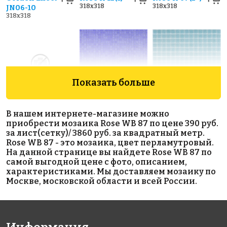
318x318
318x318
JN06-10
318x318
Показать больше
4993 руб./м²
7883 руб./м²
2193 руб./м²
В нашем интернете-магазине можно
Golden Effect
Rose AJ
Rose A 52(1)
приобрести мозаика Rose WB 87 по цене 390 руб.
318x318
JN10-10
19+7(2)
за лист(сетку)/ 3860 руб. за квадратный метр.
318x318
318x318
Rose WB 87 - это мозаика, цвет перламутровый.
На данной странице вы найдете Rose WB 87 по
самой выгодной цене с фото, описанием,
характеристиками. Мы доставляем мозаику по
Москве, московской области и всей России.