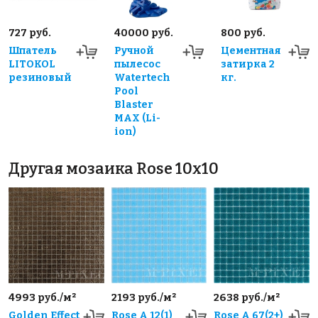
727 руб.
40000 руб.
800 руб.
Шпатель
Ручной
Цементная
LITOKOL
пылесос
затирка 2
резиновый
Watertech
кг.
Pool
Blaster
MAX (Li-
ion)
Другая мозаика Rose 10x10
4993 руб./м²
2193 руб./м²
2638 руб./м²
Golden Effect
Rose A 12(1)
Rose A 67(2+)