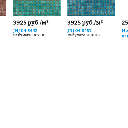
3925 руб./м²
3925 руб./м²
25
JNJ 04.S442
JNJ 04.S457
Мо
на бумаге 318x318
на бумаге 318x318
па