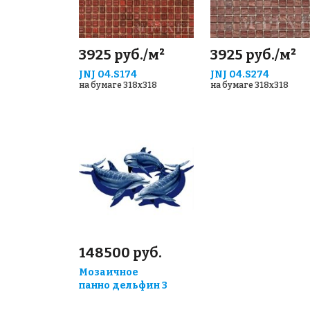
3925 руб./м²
3925 руб./м²
JNJ 04.S174
JNJ 04.S274
на бумаге 318x318
на бумаге 318x318
148500 руб.
Мозаичное
панно дельфин 3