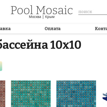
|
Москва
Крым
тавка
Оплата
Конт
бассейна 10x10