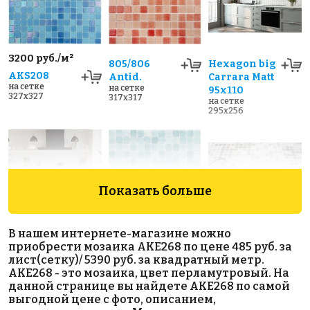
3200 руб./м²
805/806
Hexagon big
AKS208
Antid.
Carrara Matt
на сетке
на сетке
95x110
327x327
317x317
на сетке
295x256
Показать больше
В нашем интернете-магазине можно
4800 руб./м²
Fan Shape
515 Antid.
приобрести мозаика AKE268 по цене 485 руб. за
AKE208
на сетке
White Glossy
лист(сетку)/ 5390 руб. за квадратный метр.
317x317
на сетке
на сетке
AKE268 - это мозаика, цвет перламутровый. На
340x340
293x274
данной странице вы найдете AKE268 по самой
выгодной цене с фото, описанием,