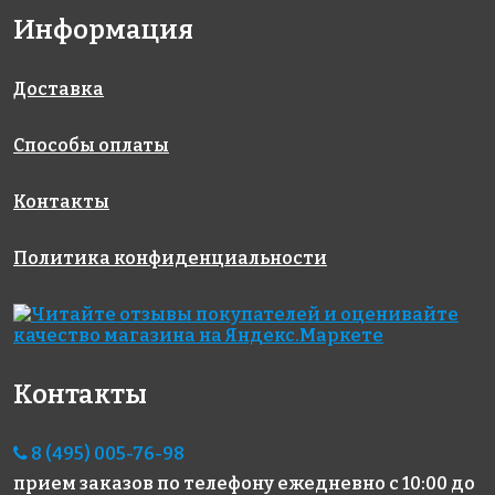
Информация
4790 руб./м²
1670 руб./м²
1550 руб./м²
AKB034
AKB003
AKB100
на бумаге
на бумаге
на бумаге
327x327
327x327
327x327
Доставка
Способы оплаты
Контакты
Политика конфиденциальности
1850 руб./м²
5242 руб./м²
2380 руб./м²
AKB101
AKB042
AKS126
на бумаге
на бумаге
на бумаге
316x316
327x327
316x316
Контакты
8 (495) 005-76-98
прием заказов по телефону
ежедневно с 10:00 до