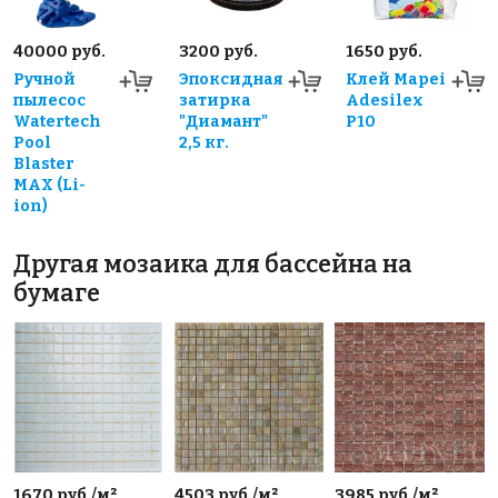
40000 руб.
3200 руб.
1650 руб.
Ручной
Эпоксидная
Клей Mapei
пылесос
затирка
Adesilex
Watertech
"Диамант"
P10
Pool
2,5 кг.
Blaster
MAX (Li-
ion)
Другая мозаика для бассейна на
бумаге
1670 руб./м²
4503 руб./м²
3985 руб./м²