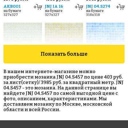
AKB001
JNJ IA 16
JNJ 04.S274
на бумаге
на бумаге
на бумаге
327x327
327x327
318x318
Показать больше
2030 руб./м²
3985 руб./м²
5423 руб./м²
В нашем интернете-магазине можно
AKB092
JNJ 05.181
AKB037
приобрести мозаика JNJ 04.S457 по цене 403 руб.
на бумаге
на бумаге
на бумаге
за лист(сетку)/ 3985 руб. за квадратный метр. JNJ
327x327
327x327
327x327
04.S457 - это мозаика. На данной странице вы
найдете JNJ 04.S457 по самой выгодной цене с
фото, описанием, характеристиками. Мы
доставляем мозаику по Москве, московской
области и всей России.