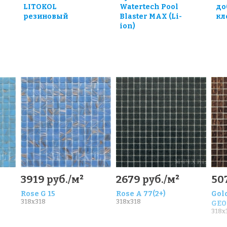
LITOKOL
Watertech Pool
до
резиновый
Blaster MAX (Li-
кле
ion)
3919 руб./м²
2679 руб./м²
50
Rose G 15
Rose A 77(2+)
Gold
318x318
318x318
GE0
318x