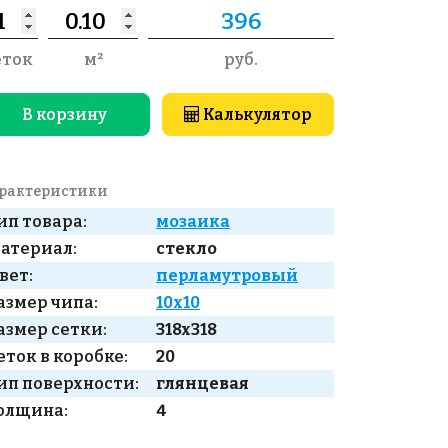
еток
м²
руб.
В корзину
Калькулятор
рактеристики
ип товара:
мозаика
атериал:
стекло
вет:
перламутровый
азмер чипа:
10x10
азмер сетки:
318x318
еток в коробке:
20
ип поверхности:
глянцевая
олщина:
4