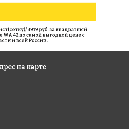
ст(сетку)/ 3919 руб. за квадратный
e WA 42 по самой выгодной цене с
сти и всей России.
1 руб./м²
2227 руб./м²
дрес на карте
 A 25(2)
Rose A 05(1)
318
318x318