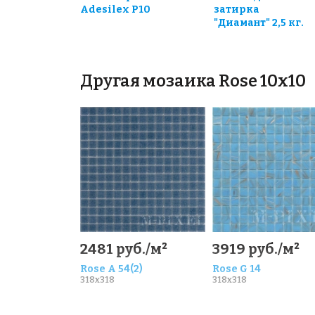
Adesilex P10
затирка
"Диамант" 2,5 кг.
Другая мозаика Rose 10x10
2481 руб./м²
3919 руб./м²
Rose A 54(2)
Rose G 14
318x318
318x318