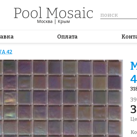
|
Москва
Крым
тавка
Оплата
Конт
WA 42
М
4
31
39
3
Це
Ко