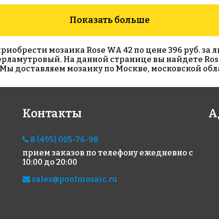
Показать больше
обрести мозаика Rose WA 42 по цене 396 руб. за ли
 перламутровый. На данной странице вы найдете Ros
Мы доставляем мозаику по Москве, московской обла
3919 руб./м²
2227 руб./м²
248
Контакты
А
Rose G 62
Rose A 04(1)
Rose
318x318
318x318
318x
8 (495) 005-76-98
прием заказов по телефону
ежедневно с
10:00 до 20:00
sales@poolmosaic.ru