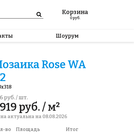
Корзина
0
руб.
акты
Шоурум
озаика Rose WA
2
8x318
6 руб. / шт.
919 руб. / м²
на актуальна на 08.08.2026
л-во
Площадь
Итог