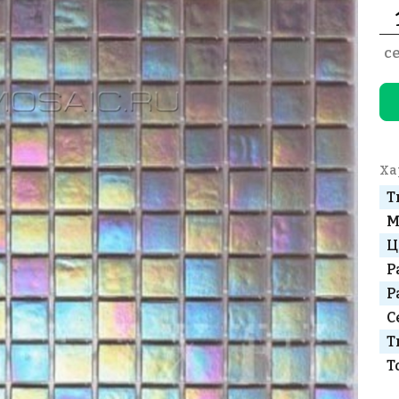
с
Ха
Т
М
Ц
Р
Р
С
Т
Т