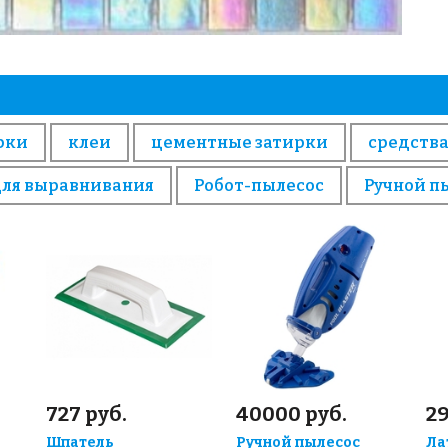
рки
клеи
цементные затирки
средства
для выравнивания
Робот-пылесос
Ручной п
727 руб.
40000 руб.
29
Шпатель
Ручной пылесос
Ла