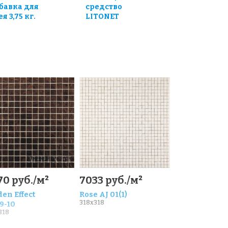
бавка для
средство
я 3,75 кг.
LITONET
70 руб./м²
7033 руб./м²
en Effect
Rose AJ 01(1)
318x318
9-10
318