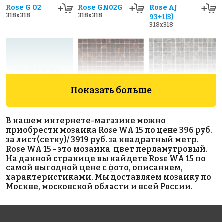
Rose G 02
Rose GN02G
Rose AJ
318x318
318x318
93+1(3)
318x318
Показать больше
3919 руб./м²
3919 руб./м²
6869 руб./м²
В нашем интернете-магазине можно
Rose G 60
Rose G 38
Rose GA 59(1)
приобрести мозаика Rose WA 15 по цене 396 руб.
318x318
318x318
318x318
за лист(сетку)/ 3919 руб. за квадратный метр.
Rose WA 15 - это мозаика, цвет перламутровый.
На данной странице вы найдете Rose WA 15 по
самой выгодной цене с фото, описанием,
характеристиками. Мы доставляем мозаику по
Москве, московской области и всей России.