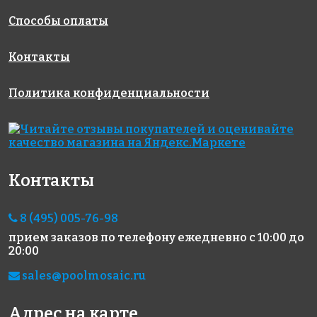
Способы оплаты
Контакты
Политика конфиденциальности
4767 руб./м²
2436 руб./м²
5212 руб./м²
Rose GA 61(1)
Rose WA 12
Rose CA 28(2)
327x327
327x327
327x327
Контакты
8 (495) 005-76-98
прием заказов по телефону
ежедневно с 10:00 до
20:00
2298 руб./м²
2436 руб./м²
5212 руб./м²
sales@poolmosaic.ru
Rose WB 85
Rose G 72
Rose CA 14(2)
327x327
327x327
327x327
Адрес на карте