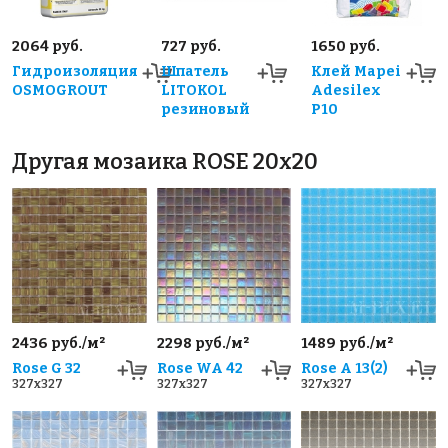
2064 руб.
727 руб.
1650 руб.
Гидроизоляция
Шпатель
Клей Mapei
OSMOGROUT
LITOKOL
Adesilex
резиновый
P10
Другая мозаика ROSE 20x20
2436 руб./м²
2298 руб./м²
1489 руб./м²
Rose G 32
Rose WA 42
Rose A 13(2)
327x327
327x327
327x327