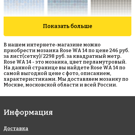
Показать больше
2436 руб./м²
5422 руб./м²
1206 руб./м²
Rose G 15
Rose GA
Rose A 36(1)
В нашем интернете-магазине можно
327x327
327x327
157(2)
приобрести мозаика Rose WA 14 по цене 246 руб.
327x327
за лист(сетку)/ 2298 руб. за квадратный метр.
Rose WA 14 - это мозаика, цвет перламутровый.
На данной странице вы найдете Rose WA 14 по
самой выгодной цене с фото, описанием,
характеристиками. Мы доставляем мозаику по
Москве, московской области и всей России.
6717 руб./м²
5212 руб./м²
5422 руб./м²
Информация
Rose GA 671
Rose CA
Rose GA 242
327x327
327x327
121(1)
327x327
Доставка