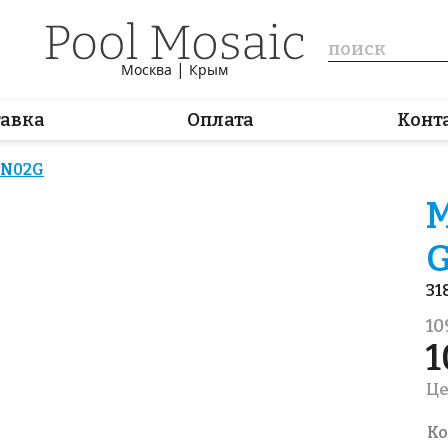
|
Москва
Крым
тавка
Оплата
Конт
GN02G
М
31
10
1
Це
Ко