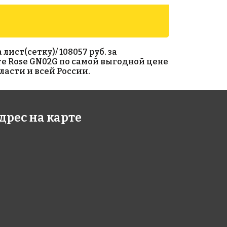
ист(сетку)/ 108057 руб. за
те Rose GN02G по самой выгодной цене
ласти и всей России.
83 руб./м²
6321 руб./м²
дрес на карте
 AJ 45+1(2)
Rose A 91
318
318x318