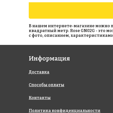
В нашем интернете-магазине можно при
квадратный метр. Rose GN02G - это м
с фото, описанием, характеристиками
12172 руб./м²
7065 руб./м²
Информация
Rose AJ 94+7(3+)
Rose WB 92
318x318
318x318
Доставка
Способы оплаты
Контакты
Политика конфиденциальности