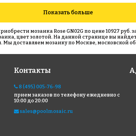
Показать больше
обрести мозаика Rose GN02G по цене 10927 руб. за л
озаика, цвет золотой. На данной странице вы найде
. Мы доставляем мозаику по Москве, московской об
2193 руб./м²
6766 руб./м²
78
Контакты
А
Rose A 12(1)
Rose GA 162
Rose
318x318
318x318
318x
8 (495) 005-76-98
прием заказов по телефону
ежедневно с
10:00 до 20:00
sales@poolmosaic.ru