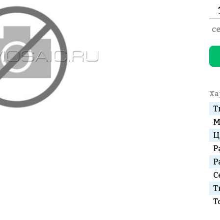
с
Ха
Т
М
Ц
Р
Р
С
Т
Т