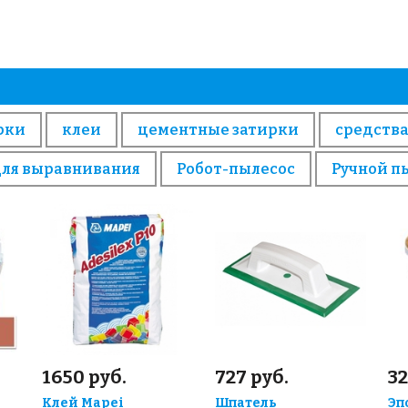
рки
клеи
цементные затирки
средства
для выравнивания
Робот-пылесос
Ручной п
1650 руб.
727 руб.
32
Клей Mapei
Шпатель
Эп