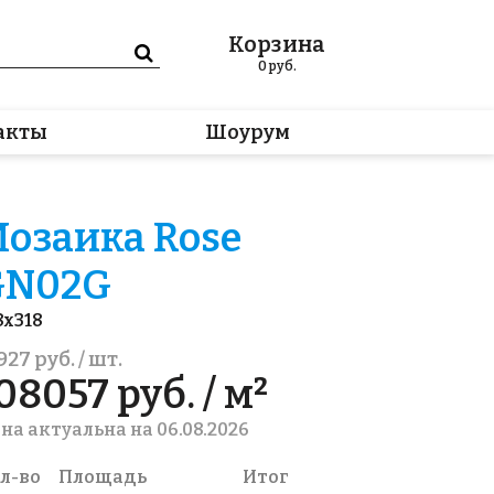
Корзина
0
руб.
акты
Шоурум
озаика Rose
GN02G
8x318
927 руб. / шт.
08057 руб. / м²
на актуальна на 06.08.2026
л-во
Площадь
Итог