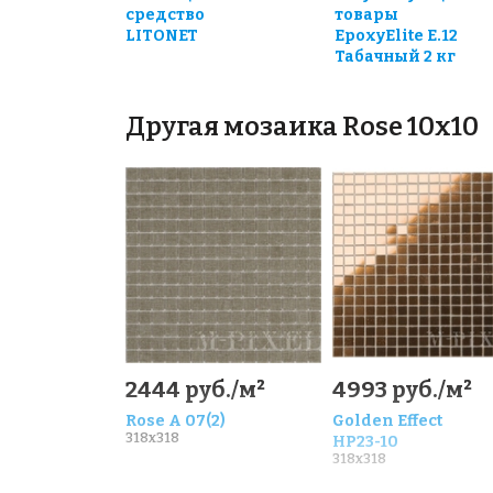
средство
товары
LITONET
EpoxyElite E.12
Табачный 2 кг
Другая мозаика Rose 10x10
2444 руб./м²
4993 руб./м²
Rose A 07(2)
Golden Effect
318x318
HP23-10
318x318