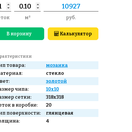
еток
м²
руб.
В корзину
Калькулятор
рактеристики
ип товара:
мозаика
атериал:
стекло
вет:
золотой
азмер чипа:
10x10
азмер сетки:
318x318
еток в коробке:
20
ип поверхности:
глянцевая
олщина:
4