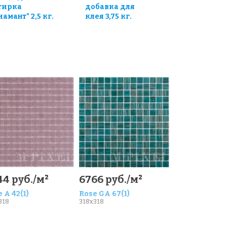
тирка
добавка для
иамант" 2,5 кг.
клея 3,75 кг.
44 руб./м²
6766 руб./м²
 A 42(1)
Rose GA 67(1)
318
318x318