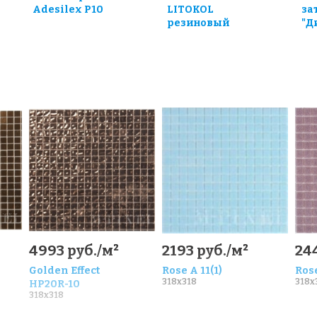
Adesilex P10
LITOKOL
за
резиновый
"Д
4993 руб./м²
2193 руб./м²
24
Golden Effect
Rose A 11(1)
Rose
318x318
318x
HP20R-10
318x318