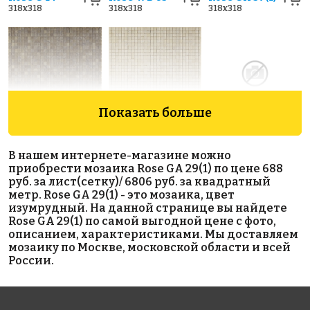
318x318
318x318
318x318
Показать больше
8857 руб./м²
7929 руб./м²
5023 руб./м²
Rose AJ
Rose AJ
Golden Effect
В нашем интернете-магазине можно
135+1(2+)
132+1(2)
GE13-10
приобрести мозаика Rose GA 29(1) по цене 688
318x318
318x318
318x318
руб. за лист(сетку)/ 6806 руб. за квадратный
метр. Rose GA 29(1) - это мозаика, цвет
изумрудный. На данной странице вы найдете
Rose GA 29(1) по самой выгодной цене с фото,
описанием, характеристиками. Мы доставляем
мозаику по Москве, московской области и всей
России.
7929 руб./м²
6806 руб./м²
3883 руб./м²