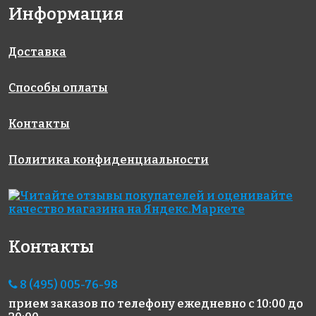
Rose AJ
Rose GA 62(1)
Rose WB 87
Информация
318x318
318x318
65+7(2)
318x318
Доставка
Способы оплаты
Контакты
Политика конфиденциальности
12244 руб./м²
8857 руб./м²
13326 руб./м²
Rose AJ
Rose AJ
Rose GE02G
318x318
94+1(3+)
26+3(2+)
318x318
318x318
Контакты
8 (495) 005-76-98
прием заказов по телефону
ежедневно с 10:00 до