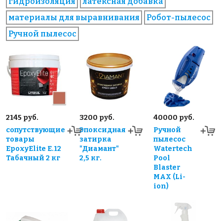
гидроизоляция
латексная добавка
материалы для выравнивания
Робот-пылесос
Ручной пылесос
2145 руб.
3200 руб.
40000 руб.
сопутствующие
Эпоксидная
Ручной
товары
затирка
пылесос
EpoxyElite E.12
"Диамант"
Watertech
Табачный 2 кг
2,5 кг.
Pool
Blaster
MAX (Li-
ion)