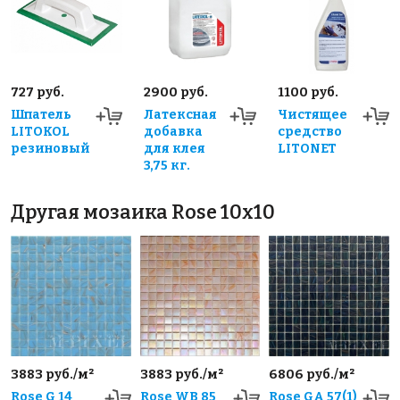
727 руб.
2900 руб.
1100 руб.
Шпатель
Латексная
Чистящее
LITOKOL
добавка
средство
резиновый
для клея
LITONET
3,75 кг.
Другая мозаика Rose 10x10
3883 руб./м²
3883 руб./м²
6806 руб./м²
Rose G 14
Rose WB 85
Rose GA 57(1)