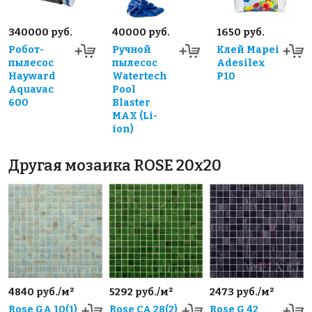
340000 руб.
40000 руб.
1650 руб.
Робот-
Ручной
Клей Mapei
пылесос
пылесос
Adesilex
Hayward
Watertech
P10
Aquavac
Pool
600
Blaster
MAX (Li-
ion)
Другая мозаика ROSE 20x20
4840 руб./м²
5292 руб./м²
2473 руб./м²
Rose GA 10(1)
Rose CA 28(2)
Rose G 42