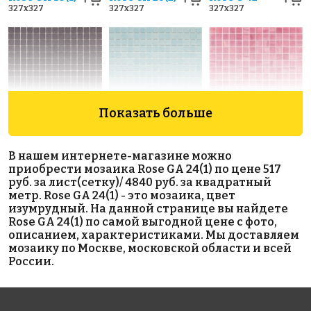
327x327
327x327
327x327
Показать больше
1348 руб./м²
2334 руб./м²
11783 руб./м²
Rose A 45(2)
Rose WA 11
Rose CG 88(3)
В нашем интернете-магазине можно
327x327
327x327
327x327
приобрести мозаика Rose GA 24(1) по цене 517
руб. за лист(сетку)/ 4840 руб. за квадратный
метр. Rose GA 24(1) - это мозаика, цвет
изумрудный. На данной странице вы найдете
Rose GA 24(1) по самой выгодной цене с фото,
описанием, характеристиками. Мы доставляем
мозаику по Москве, московской области и всей
России.
6902 руб./м²
2334 руб./м²
1348 руб./м²
Rose CA 91(3)
Rose WA 42
Rose A 85(2)