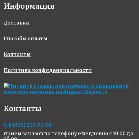
327x327
327x327
327x327
Информация
Доставка
Способы оплаты
Контакты
2473 руб./м²
2473 руб./м²
1824 руб./м²
Rose G 16
Rose G 70
Rose A 49
Политика конфиденциальности
327x327
327x327
327x327
Контакты
8 (495) 005-76-98
1348 руб./м²
3919 руб./м²
3739 руб./м²
прием заказов по телефону
ежедневно с 10:00 до
Rose A 108(2)
Golden Effect
Rose WA 15