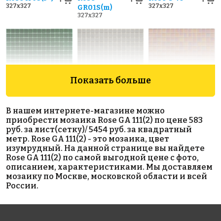
327x327
327x327
GR01S(m)
327x327
Показать больше
1457 руб./м²
1335 руб./м²
2312 руб./м²
В нашем интернете-магазине можно
Rose A 26(2+)
Rose A 108(2)
Rose WB 83
приобрести мозаика Rose GA 111(2) по цене 583
327x327
327x327
327x327
руб. за лист(сетку)/ 5454 руб. за квадратный
метр. Rose GA 111(2) - это мозаика, цвет
изумрудный. На данной странице вы найдете
Rose GA 111(2) по самой выгодной цене с фото,
описанием, характеристиками. Мы доставляем
мозаику по Москве, московской области и всей
России.
2312 руб./м²
5243 руб./м²
2003 руб./м²