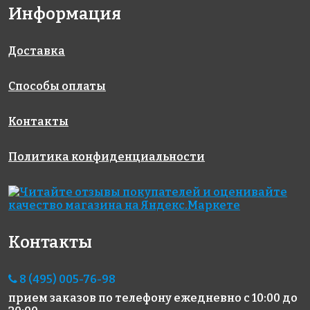
Rose WB 85
Rose CA 21
Rose WN 12
Информация
327x327
327x327
327x327
Доставка
Способы оплаты
Контакты
1213 руб./м²
4795 руб./м²
2003 руб./м²
Политика конфиденциальности
Rose A 52
Rose GA 43(1)
Rose WN 05
327x327
327x327
327x327
Контакты
8 (495) 005-76-98
прием заказов по телефону
ежедневно с 10:00 до
4665 руб./м²
2450 руб./м²
4795 руб./м²