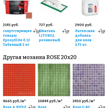
2145 руб.
727 руб.
2900 руб.
сопутствующие
Шпатель
Латексная
товары
LITOKOL
добавка
EpoxyElite E.12
резиновый
для клея
Табачный 2 кг
3,75 кг.
Другая мозаика ROSE 20x20
4665 руб./м²
10844 руб./м²
2450 руб./м²
Rose A 95(3+)
Rose
Rose G 40