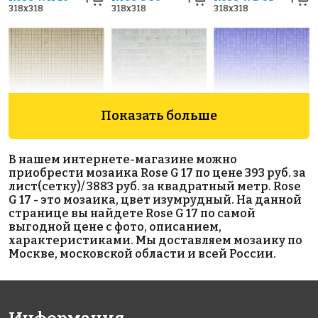
318x318
318x318
318x318
Показать больше
7929 руб./м²
6806 руб./м²
6969 руб./м²
Rose AJ
Rose GA 56(1)
Rose AJ
В нашем интернете-магазине можно
318x318
132+3(2)
19+3(1)
приобрести мозаика Rose G 17 по цене 393 руб. за
318x318
318x318
лист(сетку)/ 3883 руб. за квадратный метр. Rose
G 17 - это мозаика, цвет изумрудный. На данной
странице вы найдете Rose G 17 по самой
выгодной цене с фото, описанием,
характеристиками. Мы доставляем мозаику по
Москве, московской области и всей России.
8857 руб./м²
3297 руб./м²
11316 руб./м²