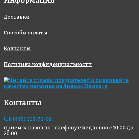
Информация
Rose AJ
Rose A 49
Rose AJ
318x318
66+3(2+)
91+1(3)
318x318
318x318
Доставка
Способы оплаты
Контакты
Политика конфиденциальности
3883 руб./м²
3883 руб./м²
6806 руб./м²
Rose G 24
Rose G 68
Rose GA 13(1)
318x318
318x318
318x318
Контакты
8 (495) 005-76-98
прием заказов по телефону
ежедневно с 10:00 до
20:00