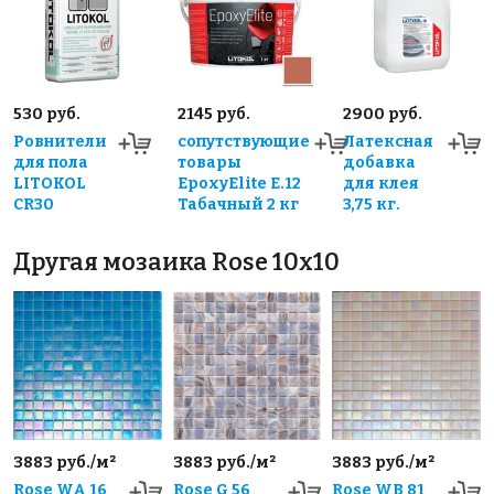
530 руб.
2145 руб.
2900 руб.
Ровнители
сопутствующие
Латексная
для пола
товары
добавка
LITOKOL
EpoxyElite E.12
для клея
CR30
Табачный 2 кг
3,75 кг.
Другая мозаика Rose 10x10
3883 руб./м²
3883 руб./м²
3883 руб./м²
Rose WA 16
Rose G 56
Rose WB 81