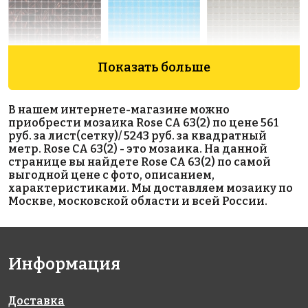
Показать больше
2450 руб./м²
1498 руб./м²
1335 руб./м²
В нашем интернете-магазине можно
Rose G 48
Rose A 13(2)
Rose A 107(2)
приобрести мозаика Rose CA 63(2) по цене 561
327x327
327x327
327x327
руб. за лист(сетку)/ 5243 руб. за квадратный
метр. Rose CA 63(2) - это мозаика. На данной
странице вы найдете Rose CA 63(2) по самой
выгодной цене с фото, описанием,
характеристиками. Мы доставляем мозаику по
Москве, московской области и всей России.
3883 руб./м²
5243 руб./м²
4795 руб./м²
Информация
Golden Effect
Rose CA 48
Rose GA 36(1)
327x327
327x327
GE09-20
327x327
Доставка