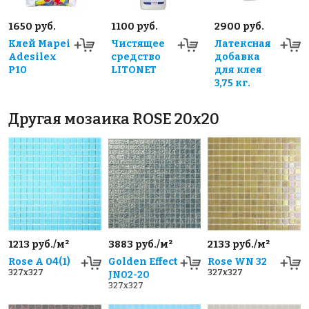
1650 руб.
1100 руб.
2900 руб.
Клей Mapei
Чистящее
Латексная
Adesilex
средство
добавка
P10
LITONET
для клея
3,75 кг.
Другая мозаика ROSE 20x20
1213 руб./м²
3883 руб./м²
2133 руб./м²
Rose A 04(1)
Golden Effect
Rose WN 32
327x327
327x327
JN02-20
327x327