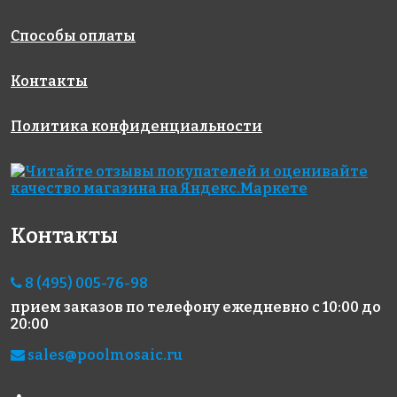
Способы оплаты
Контакты
Политика конфиденциальности
1685 руб./м²
2312 руб./м²
2133 руб./м²
Rose NA 15
Rose WB 49
Rose WN 82
327x327
327x327
327x327
Контакты
8 (495) 005-76-98
прием заказов по телефону
ежедневно с 10:00 до
20:00
1457 руб./м²
2312 руб./м²
2450 руб./м²
sales@poolmosaic.ru
Rose A 87(2+)
Rose WB 87
Rose G 02
327x327
327x327
327x327