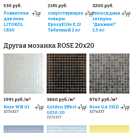
530 руб.
2145 руб.
3200 руб.
Ровнители
сопутствующие
Эпоксидная
для пола
товары
затирка
LITOKOL
EpoxyElite E.12
"Диамант"
CR30
Табачный 2 кг
2,5 кг.
Другая мозаика ROSE 20x20
1991 руб./м²
3860 руб./м²
4767 руб./м²
Rose WN 01
Golden Effect
Rose GA 59(1)
327x327
327x327
GE10-20
327x327