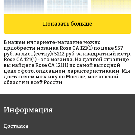
Показать больше
1449 руб./м²
5422 руб./м²
3941 руб./м²
В нашем интернете-магазине можно
Rose A 15(2+)
Rose GA 112
Rose A 90(3)
приобрести мозаика Rose CA 121(1) по цене 557
318x318
327x327
327x327
руб. за лист(сетку)/ 5212 руб. за квадратный метр.
Rose CA 121(1) - это мозаика. На данной странице
вы найдете Rose CA 121(1) по самой выгодной
цене с фото, описанием, характеристиками. Мы
доставляем мозаику по Москве, московской
области и всей России.
3941 руб./м²
1327 руб./м²
1327 руб./м²
Информация
Rose A 92(3)
Rose A 82(2)
Rose A 19(2)
327x327
327x327
327x327
Доставка