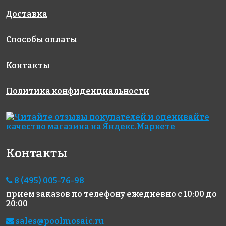
327x327
327x327
GE09-20
327x327
Доставка
Способы оплаты
Контакты
Политика конфиденциальности
4767 руб./м²
4767 руб./м²
4767 руб./м²
Rose GA 72(1)
Rose GA 67(1)
Rose GA 21(1)
327x327
327x327
327x327
Контакты
8 (495) 005-76-98
прием заказов по телефону
ежедневно с 10:00 до
20:00
11605 руб./м²
2436 руб./м²
2298 руб./м²
sales@poolmosaic.ru