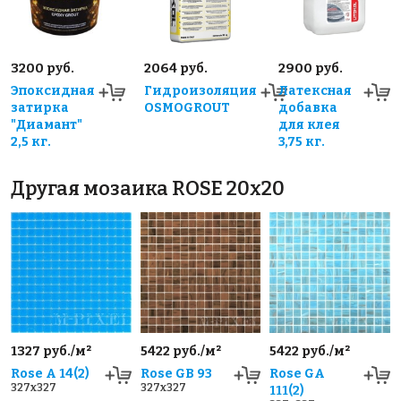
3200 руб.
2064 руб.
2900 руб.
Эпоксидная
Гидроизоляция
Латексная
затирка
OSMOGROUT
добавка
"Диамант"
для клея
2,5 кг.
3,75 кг.
Другая мозаика ROSE 20x20
1327 руб./м²
5422 руб./м²
5422 руб./м²
Rose A 14(2)
Rose GB 93
Rose GA
327x327
327x327
111(2)