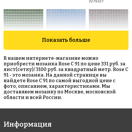
327x327
Показать больше
1449 руб./м²
3682 руб./м²
1327 руб./м²
В нашем интернете-магазине можно
Rose A 28
Rose WA 15
Rose A 09(2)
приобрести мозаика Rose C 91 по цене 331 руб. за
327x327
327x327
327x327
лист(сетку)/ 3100 руб. за квадратный метр. Rose C
91 - это мозаика. На данной странице вы
найдете Rose C 91 по самой выгодной цене с
фото, описанием, характеристиками. Мы
доставляем мозаику по Москве, московской
области и всей России.
3941 руб./м²
4637 руб./м²
3860 руб./м²
Информация
Rose A 91(3)
Rose A 95(3+)
Golden Effect