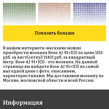
Показать больше
6869 руб./м²
3919 руб./м²
3919 руб./м²
Rose GA 26(1)
Rose WB 87
Rose G 19
В нашем интернете-магазине можно
318x318
318x318
318x318
приобрести мозаика Rose AJ 91+1(3) по цене 1155
руб. за лист(сетку)/ 11421 руб. за квадратный
метр. Rose AJ 91+1(3) - это мозаика. На данной
странице вы найдете Rose AJ 91+1(3) по самой
выгодной цене с фото, описанием,
характеристиками. Мы доставляем мозаику по
Москве, московской области и всей России.
6869 руб./м²
3919 руб./м²
2679 руб./м²
Rose GA 72(1)
Rose WA 45
Rose A 75(2+)
Информация
318x318
318x318
318x318