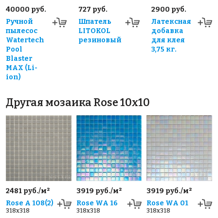
40000 руб.
727 руб.
2900 руб.
Ручной
Шпатель
Латексная
пылесос
LITOKOL
добавка
Watertech
резиновый
для клея
Pool
3,75 кг.
Blaster
MAX (Li-
ion)
Другая мозаика Rose 10x10
2481 руб./м²
3919 руб./м²
3919 руб./м²
Rose A 108(2)
Rose WA 16
Rose WA 01
318x318
318x318
318x318