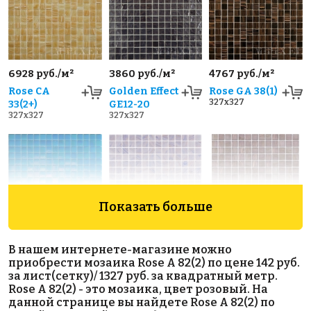
6928 руб./м²
3860 руб./м²
4767 руб./м²
Rose CA
Golden Effect
Rose GA 38(1)
327x327
33(2+)
GE12-20
327x327
327x327
Показать больше
2298 руб./м²
2436 руб./м²
2436 руб./м²
В нашем интернете-магазине можно
Rose WA 16
Rose G 40
Rose G 41
приобрести мозаика Rose A 82(2) по цене 142 руб.
327x327
327x327
327x327
за лист(сетку)/ 1327 руб. за квадратный метр.
Rose A 82(2) - это мозаика, цвет розовый. На
данной странице вы найдете Rose A 82(2) по