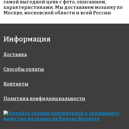
самой выгодной цене с фото, описанием,
характеристиками. Мы доставляем мозаику по
Москве, московской области и всей России.
4767 руб./м²
1797 руб./м²
2298 руб./м²
Информация
Rose GA 56(1)
Rose A 49
Rose WA 11
327x327
327x327
327x327
Доставка
Способы оплаты
Контакты
Политика конфиденциальности
4767 руб./м²
1449 руб./м²
6717 руб./м²
Rose GA 65(1)
Rose A 77(2+)
Rose GA 671
327x327
327x327
327x327