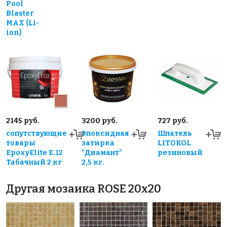
Pool
Blaster
MAX (Li-
ion)
2145 руб.
3200 руб.
727 руб.
сопутствующие
Эпоксидная
Шпатель
товары
затирка
LITOKOL
EpoxyElite E.12
"Диамант"
резиновый
Табачный 2 кг
2,5 кг.
Другая мозаика ROSE 20x20