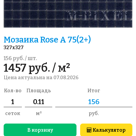
Мозаика Rose A 75(2+)
327x327
156 руб. / шт.
1457 руб. / м²
Цена актуальна на 07.08.2026
Кол-во
Площадь
Итог
сеток
м²
руб.
В корзину
Калькулятор