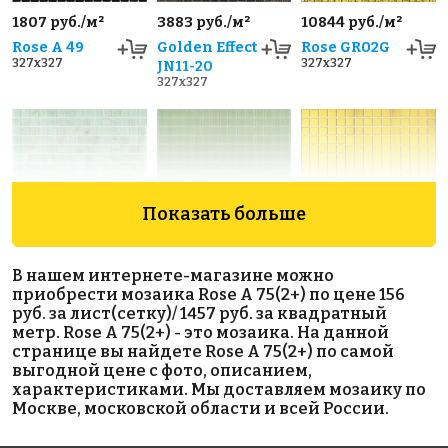
1807 руб./м²
3883 руб./м²
10844 руб./м²
Rose A 49
Golden Effect
Rose GR02G
327x327
327x327
JN11-20
327x327
Показать больше
4795 руб./м²
1335 руб./м²
10844 руб./м²
В нашем интернете-магазине можно
Rose GA 123
Rose A 22(2)
Rose
приобрести мозаика Rose A 75(2+) по цене 156
327x327
327x327
GR01G(m)
руб. за лист(сетку)/ 1457 руб. за квадратный
327x327
метр. Rose A 75(2+) - это мозаика. На данной
странице вы найдете Rose A 75(2+) по самой
выгодной цене с фото, описанием,
характеристиками. Мы доставляем мозаику по
Москве, московской области и всей России.